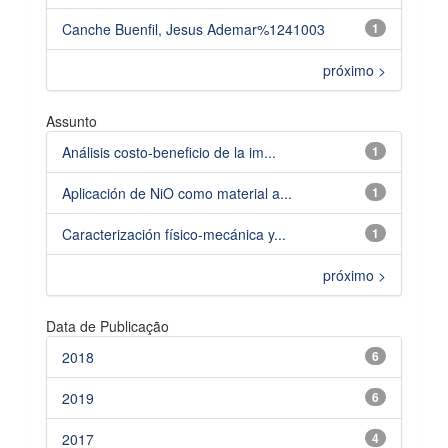
Canche Buenfil, Jesus Ademar%1241003
1
próximo >
Assunto
Análisis costo-beneficio de la im...
1
Aplicación de NiO como material a...
1
Caracterización físico-mecánica y...
1
próximo >
Data de Publicação
2018
6
2019
6
2017
4