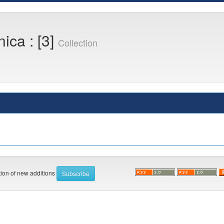
ica : [3]
Collection
ation of new additions