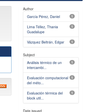
Author
García Pérez, Daniel
1
Lima Téllez, Thania
1
Guadalupe
Vázquez Beltrán, Edgar
1
Subject
Análisis térmico de un
1
intercambi...
Evaluación computacional
1
del méto...
Evaluación térmica del
1
block util...
Date issued