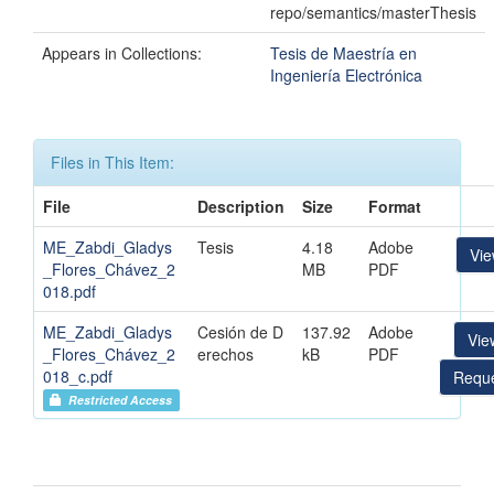
repo/semantics/masterThesis
Appears in Collections:
Tesis de Maestría en
Ingeniería Electrónica
Files in This Item:
File
Description
Size
Format
ME_Zabdi_Gladys
Tesis
4.18
Adobe
Vi
_Flores_Chávez_2
MB
PDF
018.pdf
ME_Zabdi_Gladys
Cesión de D
137.92
Adobe
Vie
_Flores_Chávez_2
erechos
kB
PDF
018_c.pdf
Reque
Restricted Access