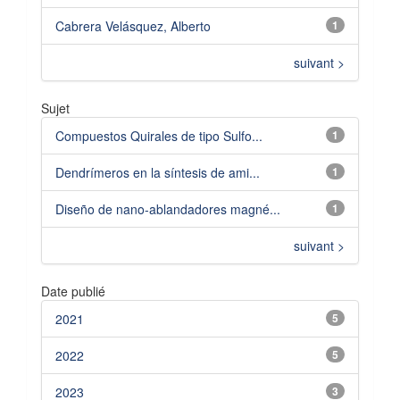
Cabrera Velásquez, Alberto
1
suivant >
Sujet
Compuestos Quirales de tipo Sulfo...
1
Dendrímeros en la síntesis de ami...
1
Diseño de nano-ablandadores magné...
1
suivant >
Date publié
2021
5
2022
5
2023
3