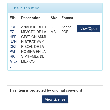
Files in This Item:
File
Description
Size
Format
LOP
ANALISIS DEL I
5.8
Adobe
View/Open
EZ
MPACTO DE LA
MB
PDF
HER
GESTION ADMI
NAN
NISTRATIVA Y
DEZ
FISCAL DE LA
PAT
NOMINA EN LA
RICI
S MiPyMEs DE
A -.p
MEXICO
df
This item is protected by original copyright
View License