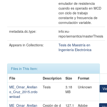
emulador de resistencia
cuando es operado en MCD
con ciclo de trabajo
constante y frecuencia de
conmutación variable.
metadata.dc.type:
info:eu-
repo/semantics/masterThesis
Appears in Collections:
Tesis de Maestría en
Ingeniería Electrónica
Files in This Item:
File
Description
Size
Format
ME_Omar_Arellan
Tesis
3.18
Unknown
Vi
o_Cruz_2015.crdo
MB
wnload
ME_Omar_Arellan
Cesión de d
127.1
Adobe