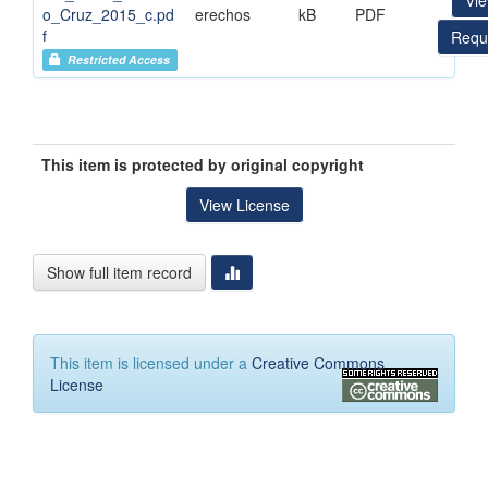
Vi
o_Cruz_2015_c.pd
erechos
kB
PDF
f
Requ
Restricted Access
This item is protected by original copyright
View License
Show full item record
This item is licensed under a
Creative Commons
License