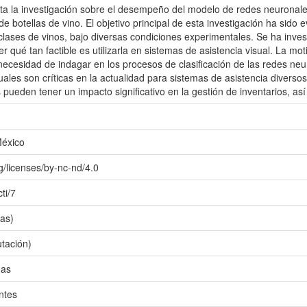
nta la investigación sobre el desempeño del modelo de redes neuronal
de botellas de vino. El objetivo principal de esta investigación ha sido
s clases de vinos, bajo diversas condiciones experimentales. Se ha inve
 qué tan factible es utilizarla en sistemas de asistencia visual. La mot
 necesidad de indagar en los procesos de clasificación de las redes n
cuales son críticas en la actualidad para sistemas de asistencia diversos
 pueden tener un impacto significativo en la gestión de inventarios, así 
México
g/licenses/by-nc-nd/4.0
ti/7
as)
tación)
das
ntes