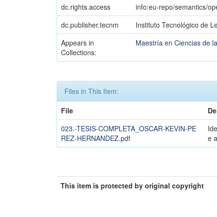
dc.rights.access
info:eu-repo/semantics/o
dc.publisher.tecnm
Instituto Tecnológico de L
Appears in
Maestría en Ciencias de 
Collections:
Files in This Item:
File
De
023.-TESIS-COMPLETA_OSCAR-KEVIN-PE
Id
REZ-HERNANDEZ.pdf
e 
This item is protected by original copyright