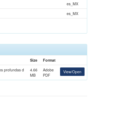
es_MX
es_MX
Size
Format
des profundas d
4.66
Adobe
View/Open
MB
PDF