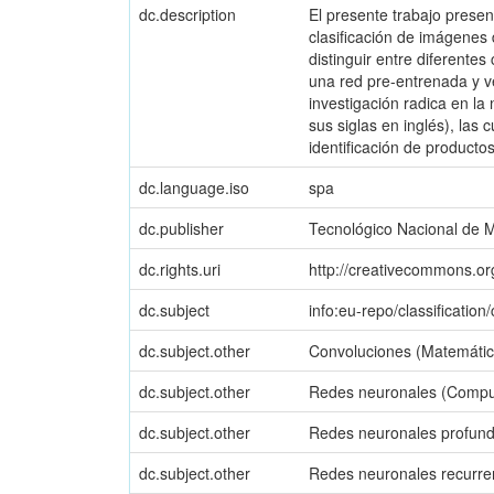
dc.description
El presente trabajo prese
clasificación de imágenes 
distinguir entre diferente
una red pre-entrenada y ver
investigación radica en la
sus siglas en inglés), las 
identificación de productos
dc.language.iso
spa
dc.publisher
Tecnológico Nacional de 
dc.rights.uri
http://creativecommons.or
dc.subject
info:eu-repo/classification/c
dc.subject.other
Convoluciones (Matemátic
dc.subject.other
Redes neuronales (Compu
dc.subject.other
Redes neuronales profun
dc.subject.other
Redes neuronales recurre