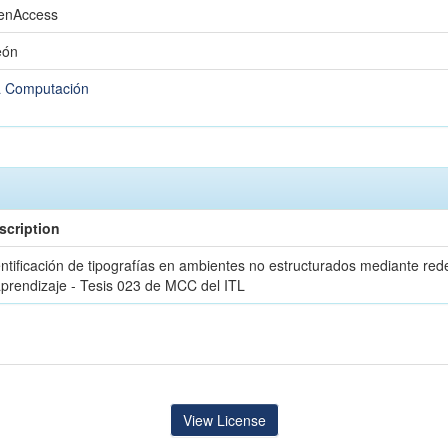
penAccess
eón
la Computación
scription
entificación de tipografías en ambientes no estructurados mediante re
aprendizaje - Tesis 023 de MCC del ITL
View License