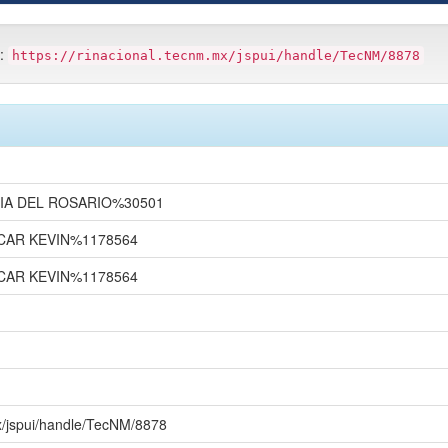
m:
https://rinacional.tecnm.mx/jspui/handle/TecNM/8878
IA DEL ROSARIO%30501
CAR KEVIN%1178564
CAR KEVIN%1178564
mx/jspui/handle/TecNM/8878