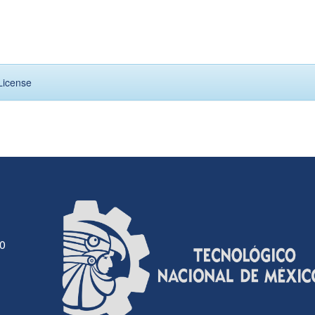
License
30