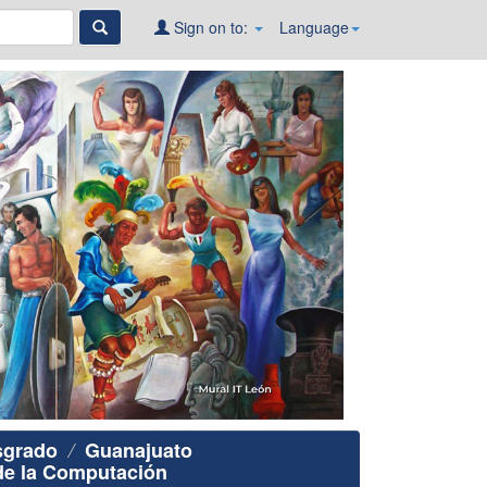
Sign on to:
Language
sgrado
Guanajuato
 de la Computación