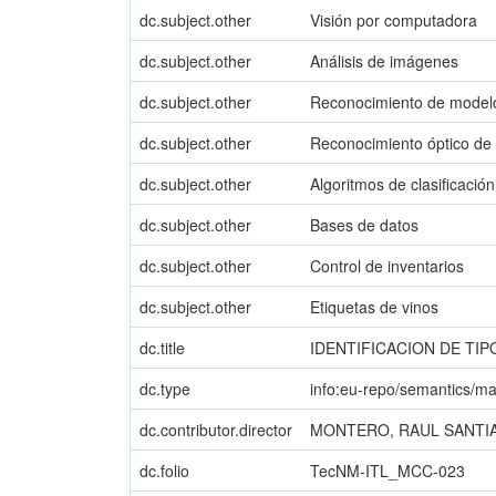
dc.subject.other
Visión por computadora
dc.subject.other
Análisis de imágenes
dc.subject.other
Reconocimiento de model
dc.subject.other
Reconocimiento óptico de 
dc.subject.other
Algoritmos de clasificación
dc.subject.other
Bases de datos
dc.subject.other
Control de inventarios
dc.subject.other
Etiquetas de vinos
dc.title
IDENTIFICACION DE T
dc.type
info:eu-repo/semantics/ma
dc.contributor.director
MONTERO, RAUL SANTI
dc.folio
TecNM-ITL_MCC-023