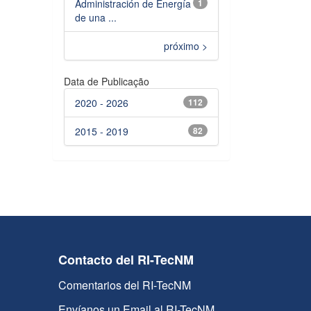
Administración de Energía
1
de una ...
próximo >
Data de Publicação
2020 - 2026
112
2015 - 2019
82
Contacto del RI-TecNM
Comentarios del RI-TecNM
Envíanos un Email al RI-TecNM