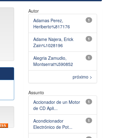
Autor
Adamas Perez,
1
Heriberto%817176
Adame Najera, Erick
1
Zain%1028196
Alegria Zamudio,
1
Montserrat%590852
próximo >
Assunto
Accionador de un Motor
1
de CD Apli...
Acondicionador
1
Electrónico de Pot...