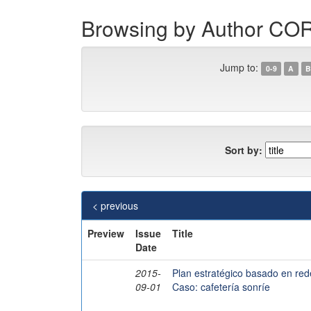
Browsing by Author 
Jump to:
0-9
A
B
Sort by:
< previous
Preview
Issue
Title
Date
2015-
Plan estratégico basado en rede
09-01
Caso: cafetería sonríe