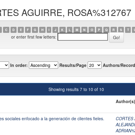
CORTES AGUIRRE, ROSA%312767
C
D
E
F
G
H
I
J
K
L
M
N
O
P
Q
R
S
T
or enter first few letters:
In order:
Results/Page
Authors/Record
Showing results 7 to 10 of 10
Author(s
s sociales enfocado a la generación de clientes fieles.
CORTES 
ALEJAND
ADRIAN%