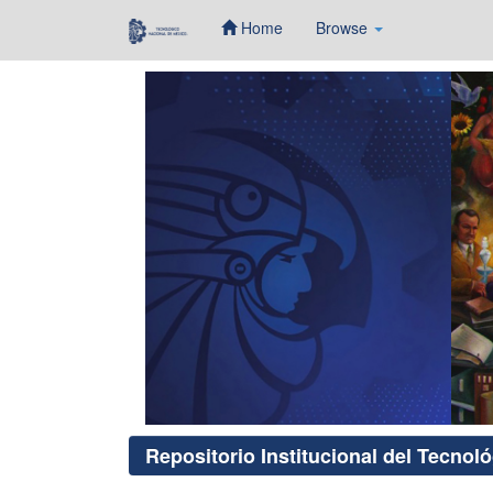
Home
Browse
Skip
navigation
Repositorio Institucional del Tecnol