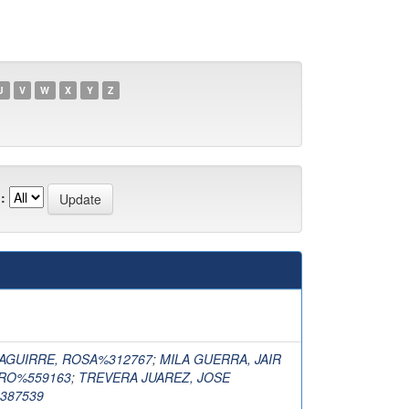
U
V
W
X
Y
Z
:
)
AGUIRRE, ROSA%312767
;
MILA GUERRA, JAIR
RO%559163
;
TREVERA JUAREZ, JOSE
387539