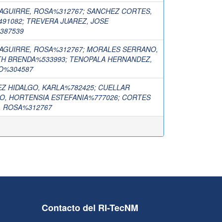
AGUIRRE, ROSA%312767
;
SANCHEZ CORTES,
491082
;
TREVERA JUAREZ, JOSE
387539
AGUIRRE, ROSA%312767
;
MORALES SERRANO,
TH BRENDA%533993
;
TENOPALA HERNANDEZ,
O%304587
Z HIDALGO, KARLA%782425
;
CUELLAR
O, HORTENSIA ESTEFANIA%777026
;
CORTES
, ROSA%312767
Contacto del RI-TecNM