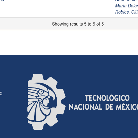
María Dol
Robles, Citl
Showing results 5 to 5 of 5
30