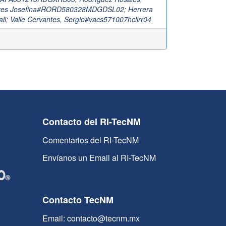
ores Josefina#RORD580328MDGDSL02
;
Herrera
ali
;
Valle Cervantes, Sergio#vacs571007hcllrr04
Contacto del RI-TecNM
Comentarios del RI-TecNM
Envíanos un Email al RI-TecNM
Contacto TecNM
Email: contacto@tecnm.mx