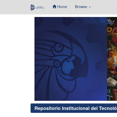
Home
Browse
Skip
navigation
Repositorio Institucional del Tecnol