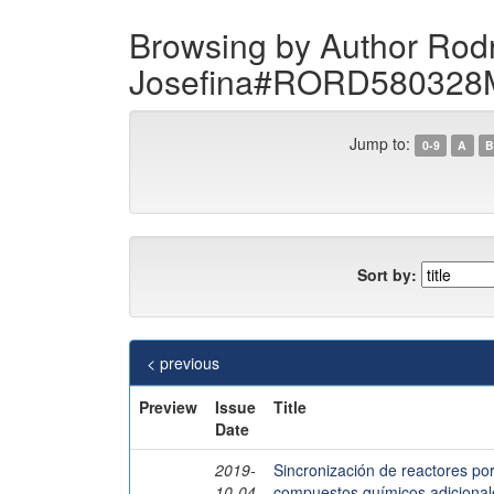
Browsing by Author Rod
Josefina#RORD58032
Jump to:
0-9
A
B
Sort by:
< previous
Preview
Issue
Title
Date
2019-
Sincronización de reactores por 
10-04
compuestos químicos adicional