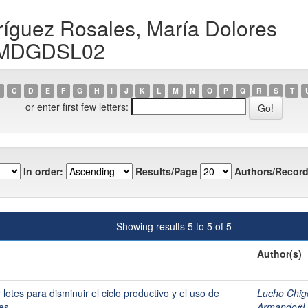
ríguez Rosales, María Dolores
8MDGDSL02
C
D
E
F
G
H
I
J
K
L
M
N
O
P
Q
R
S
T
or enter first few letters:
In order:
Results/Page
Authors/Record
Showing results 5 to 5 of 5
Author(s)
lotes para disminuir el ciclo productivo y el uso de
Lucho Chig
es
Armando#