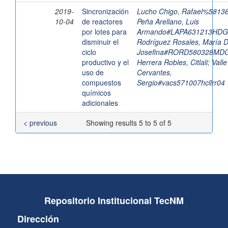
2019-
Sincronización
Lucho Chigo, Rafael%5813
10-04
de reactores
Peña Arellano, Luis
por lotes para
Armando#LAPA631213HD
disminuir el
Rodríguez Rosales, María D
ciclo
Josefina#RORD580328MD
productivo y el
Herrera Robles, Citlali
;
Valle
uso de
Cervantes,
compuestos
Sergio#vacs571007hcllrr04
químicos
adicionales
< previous
Showing results 5 to 5 of 5
Repositorio Institucional TecNM
Dirección