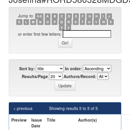
Jump to:
0-9
A
B
C
D
E
F
G
H
I
J
K
L
M
N
O
P
Q
R
S
T
U
V
W
X
Y
Z
or enter first few letters:
Sort by:
In order:
Results/Page
Authors/Record:
< previous
Showing results 5 to 5 of 5
Preview
Issue
Title
Author(s)
Date