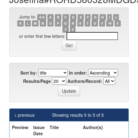
Jump to:
0-9
A
B
C
D
E
F
G
H
I
J
K
L
M
N
O
P
Q
R
S
T
U
V
W
X
Y
Z
or enter first few letters:
Sort by:
In order:
Results/Page
Authors/Record:
< previous
Showing results 5 to 5 of 5
Preview
Issue
Title
Author(s)
Date