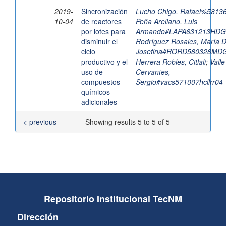
2019-
Sincronización
Lucho Chigo, Rafael%5813
10-04
de reactores
Peña Arellano, Luis
por lotes para
Armando#LAPA631213HD
disminuir el
Rodríguez Rosales, María D
ciclo
Josefina#RORD580328MD
productivo y el
Herrera Robles, Citlali
;
Valle
uso de
Cervantes,
compuestos
Sergio#vacs571007hcllrr04
químicos
adicionales
< previous
Showing results 5 to 5 of 5
Repositorio Institucional TecNM
Dirección