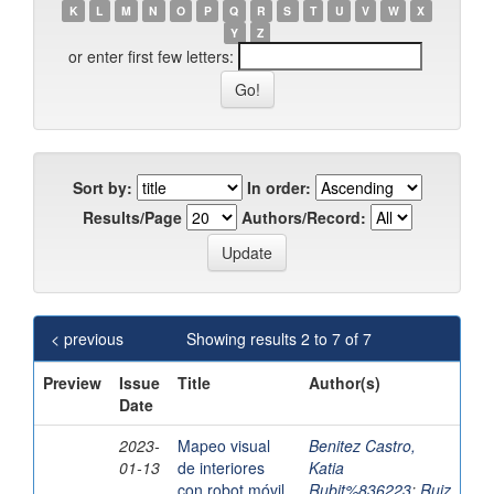
K
L
M
N
O
P
Q
R
S
T
U
V
W
X
Y
Z
or enter first few letters:
Sort by:
In order:
Results/Page
Authors/Record:
< previous
Showing results 2 to 7 of 7
Preview
Issue
Title
Author(s)
Date
2023-
Mapeo visual
Benitez Castro,
01-13
de interiores
Katia
con robot móvil
Rubit%836223
;
Ruiz