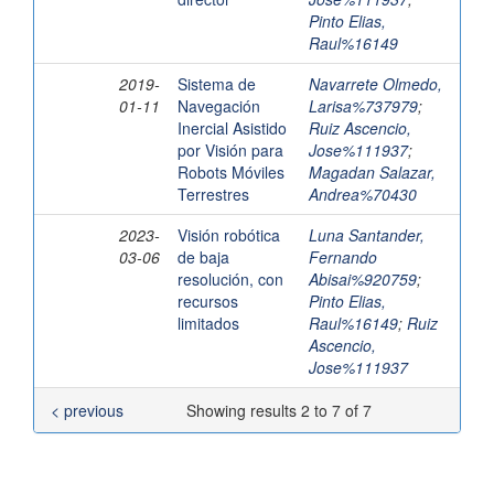
Pinto Elias,
Raul%16149
2019-
Sistema de
Navarrete Olmedo,
01-11
Navegación
Larisa%737979
;
Inercial Asistido
Ruiz Ascencio,
por Visión para
Jose%111937
;
Robots Móviles
Magadan Salazar,
Terrestres
Andrea%70430
2023-
Visión robótica
Luna Santander,
03-06
de baja
Fernando
resolución, con
Abisai%920759
;
recursos
Pinto Elias,
limitados
Raul%16149
;
Ruiz
Ascencio,
Jose%111937
< previous
Showing results 2 to 7 of 7