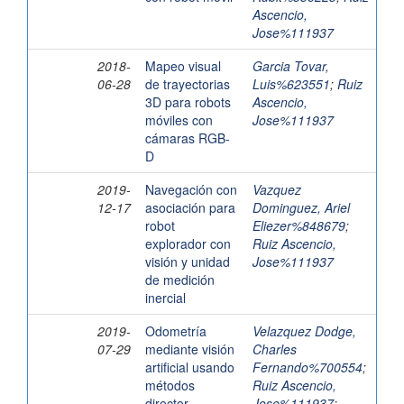
Ascencio,
Jose%111937
2018-
Mapeo visual
Garcia Tovar,
06-28
de trayectorias
Luis%623551
;
Ruiz
3D para robots
Ascencio,
móviles con
Jose%111937
cámaras RGB-
D
2019-
Navegación con
Vazquez
12-17
asociación para
Dominguez, Ariel
robot
Eliezer%848679
;
explorador con
Ruiz Ascencio,
visión y unidad
Jose%111937
de medición
inercial
2019-
Odometría
Velazquez Dodge,
07-29
mediante visión
Charles
artificial usando
Fernando%700554
;
métodos
Ruiz Ascencio,
director
Jose%111937
;