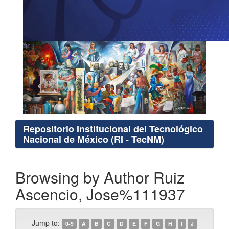
Repositorio Institucional del Tecnológico
Nacional de México (RI - TecNM)
Browsing by Author Ruiz
Ascencio, Jose%111937
Jump to:
0-9
A
B
C
D
E
F
G
H
I
J