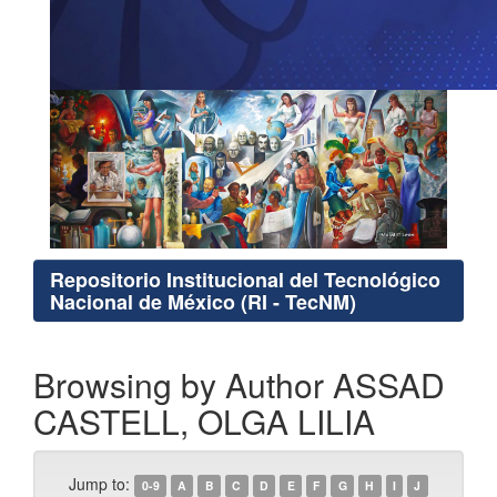
Repositorio Institucional del Tecnológico
Nacional de México (RI - TecNM)
Browsing by Author ASSAD
CASTELL, OLGA LILIA
Jump to:
0-9
A
B
C
D
E
F
G
H
I
J