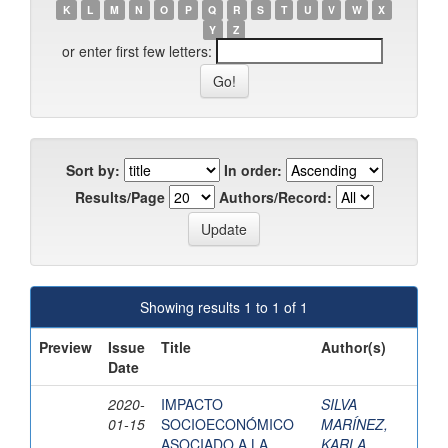
K
L
M
N
O
P
Q
R
S
T
U
V
W
X
Y
Z
or enter first few letters:
Sort by:
In order:
Results/Page
Authors/Record:
Showing results 1 to 1 of 1
Preview
Issue
Title
Author(s)
Date
2020-
IMPACTO
SILVA
01-15
SOCIOECONÓMICO
MARÍNEZ,
ASOCIADO A LA
KARLA