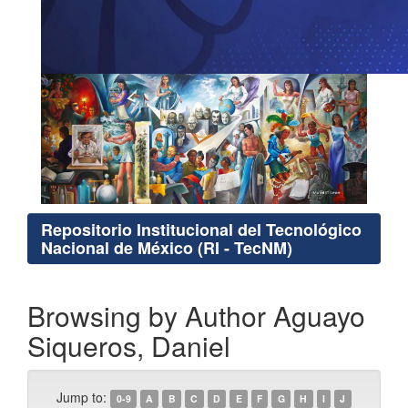
Repositorio Institucional del Tecnológico
Nacional de México (RI - TecNM)
Browsing by Author Aguayo
Siqueros, Daniel
Jump to:
0-9
A
B
C
D
E
F
G
H
I
J