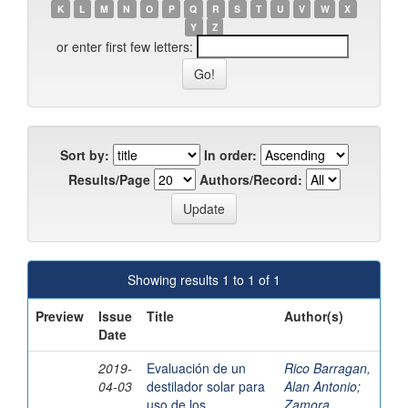
K
L
M
N
O
P
Q
R
S
T
U
V
W
X
Y
Z
or enter first few letters:
Sort by:
In order:
Results/Page
Authors/Record:
Showing results 1 to 1 of 1
Preview
Issue
Title
Author(s)
Date
2019-
Evaluación de un
Rico Barragan,
04-03
destilador solar para
Alan Antonio
;
uso de los
Zamora