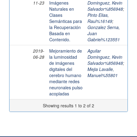
11-23
Imágenes
Dominguez, Kevin
Naturales en
Salvador%856948
;
Clases
Pinto Elias,
Semánticas para
Raul%16149
;
la Recuperación
Gonzalez Serna,
Basada en
Juan
Contenido.
Gabriel%123551
2019-
Mejoramiento de
Aguilar
06-28
la luminosidad
Dominguez, Kevin
de imágenes
Salvador%856948
;
digitales del
Mejia Lavalle,
cerebro humano
Manuel%55801
mediante redes
neuronales pulso
acopladas
Showing results 1 to 2 of 2