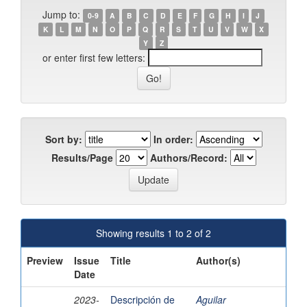
Jump to:
0-9
A
B
C
D
E
F
G
H
I
J
K
L
M
N
O
P
Q
R
S
T
U
V
W
X
Y
Z
or enter first few letters:
Sort by:
In order:
Results/Page
Authors/Record:
Showing results 1 to 2 of 2
Preview
Issue
Title
Author(s)
Date
2023-
Descripción de
Aguilar