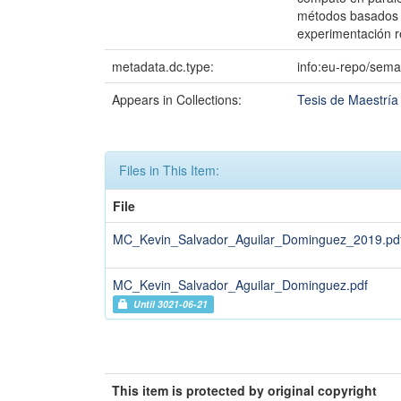
métodos basados e
experimentación r
metadata.dc.type:
info:eu-repo/sema
Appears in Collections:
Tesis de Maestrí
Files in This Item:
File
MC_Kevin_Salvador_Aguilar_Dominguez_2019.pd
MC_Kevin_Salvador_Aguilar_Dominguez.pdf
Until 3021-06-21
This item is protected by original copyright