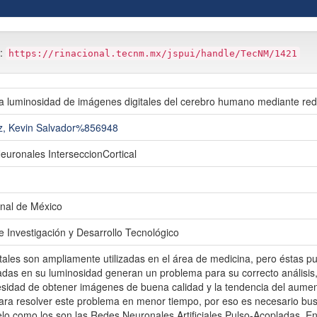
m:
https://rinacional.tecnm.mx/jspui/handle/TecNM/1421
a luminosidad de imágenes digitales del cerebro humano mediante re
z, Kevin Salvador%856948
uronales InterseccionCortical
nal de México
e Investigación y Desarrollo Tecnológico
tales son ampliamente utilizadas en el área de medicina, pero éstas p
as en su luminosidad generan un problema para su correcto análisis, 
esidad de obtener imágenes de buena calidad y la tendencia del aumen
ara resolver este problema en menor tiempo, por eso es necesario b
lo como los son las Redes Neuronales Artificiales Pulso-Acopladas. 