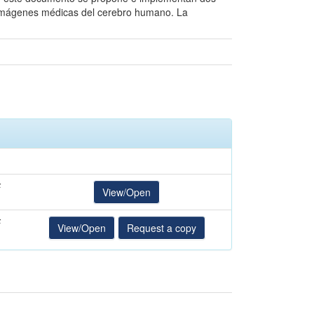
 imágenes médicas del cerebro humano. La
F
View/Open
F
View/Open
Request a copy