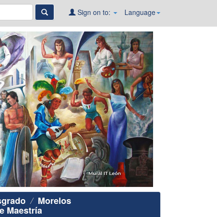
Sign on to:
Language
sgrado
Morelos
e Maestría