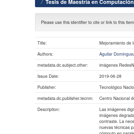
Tesis de Maestría en Computación
Please use this identifier to cite or link to this ite
Title:
Mejoramiento de l
Authors:
Aguilar Domingue
metadata.dc.subject.other:
imágenes RedesNe
Issue Date:
2019-06-28
Publisher:
Tecnológico Nacio
metadata.dc.publisher.tecnm:
Centro Nacional d
Description:
Las imágenes digi
imágenes degradad
contraste. La nec
nuevas técnicas p
cómputo en parale