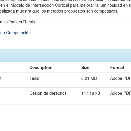
n el Modelo de Intersección Cortical para mejorar la luminosidad en
ealizada muestra que los métodos propuestos son competitivos.
ntics/masterThesis
a en Computación
Description
Size
Format
f
Tesis
6.01 MB
Adobe PD
Cesión de derechos
147.18 kB
Adobe PD