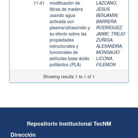
11-01
modificación de
LAZCANO,
fibras de madera
JESUS
usando agua
BENJAMIN
;
activada con
BARRERA
plasma/ultrasonido y
RODRÍGUEZ,
su efecto sobre las
JAIME
;
TREJO
propiedades
ZUÑIGA,
estructurales y
ALEXANDRA
;
funcionales de
MONSALVO
películas base ácido
LICONA,
poliláctico (PLA)
FILEMON
Showing results 1 to 1 of 1
Repositorio Institucional TecNM
Dirección