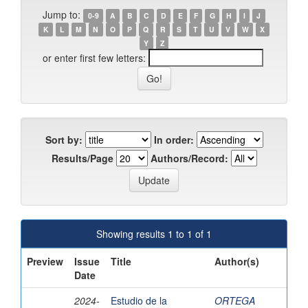
Jump to:
0-9
A
B
C
D
E
F
G
H
I
J
K
L
M
N
O
P
Q
R
S
T
U
V
W
X
Y
Z
or enter first few letters:
Sort by:
In order:
Results/Page
Authors/Record:
Showing results 1 to 1 of 1
Preview
Issue
Title
Author(s)
Date
2024-
Estudio de la
ORTEGA