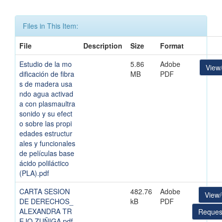
Files in This Item:
File
Description
Size
Format
Estudio de la mo
5.86
Adobe
View
dificación de fibra
MB
PDF
s de madera usa
ndo agua activad
a con plasmaultra
sonido y su efect
o sobre las propi
edades estructur
ales y funcionales
de películas base
ácido poliláctico
(PLA).pdf
CARTA SESION
482.76
Adobe
View
DE DERECHOS_
kB
PDF
ALEXANDRA TR
Reques
EJO ZUÑIGA.pdf