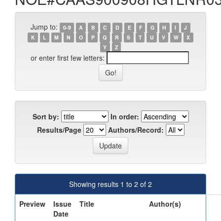
Jump to:
0-9
A
B
C
D
E
F
G
H
I
J
K
L
M
N
O
P
Q
R
S
T
U
V
W
X
Y
Z
or enter first few letters:
Sort by:
In order:
Results/Page
Authors/Record:
Showing results 1 to 2 of 2
Preview
Issue
Title
Author(s)
Date