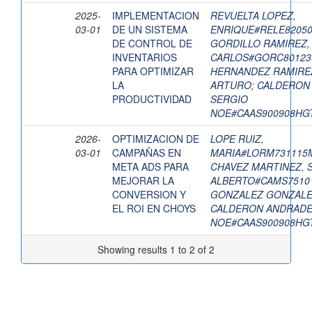
2025-
IMPLEMENTACION
REVUELTA LOPEZ,
03-01
DE UN SISTEMA
ENRIQUE#RELE8205
DE CONTROL DE
GORDILLO RAMIREZ,
INVENTARIOS
CARLOS#GORC8012
PARA OPTIMIZAR
HERNANDEZ RAMIREZ
LA
ARTURO
;
CALDERON
PRODUCTIVIDAD
SERGIO
NOE#CAAS900908HG
2026-
OPTIMIZACION DE
LOPE RUIZ,
03-01
CAMPAÑAS EN
MARIA#LORM731115
META ADS PARA
CHAVEZ MARTINEZ, 
MEJORAR LA
ALBERTO#CAMS7510
CONVERSION Y
GONZALEZ GONZALEZ
EL ROI EN CHOYS
CALDERON ANDRADE
NOE#CAAS900908HG
Showing results 1 to 2 of 2