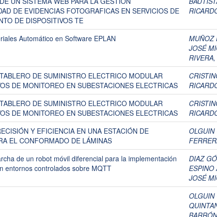
DE UN SISTEMA WEB PARA LA GESTION
BAUTIST
DAD DE EVIDENCIAS FOTOGRAFICAS EN SERVICIOS DE
RICARD
NTO DE DISPOSITIVOS TE
eriales Automático en Software EPLAN
MUÑOZ 
JOSÉ M
RIVERA,
 TABLERO DE SUMINISTRO ELECTRICO MODULAR
CRISTI
IVOS DE MONITOREO EN SUBESTACIONES ELECTRICAS
RICARD
 TABLERO DE SUMINISTRO ELECTRICO MODULAR
CRISTI
IVOS DE MONITOREO EN SUBESTACIONES ELECTRICAS
RICARD
ECISIÓN Y EFICIENCIA EN UNA ESTACIÓN DE
OLGUIN
RA EL CONFORMADO DE LÁMINAS
FERRER
rcha de un robot móvil diferencial para la implementación
DIAZ GÓ
en entornos controlados sobre MQTT
ESPINO 
JOSÉ M
OLGUIN
QUINTA
BARRÓN