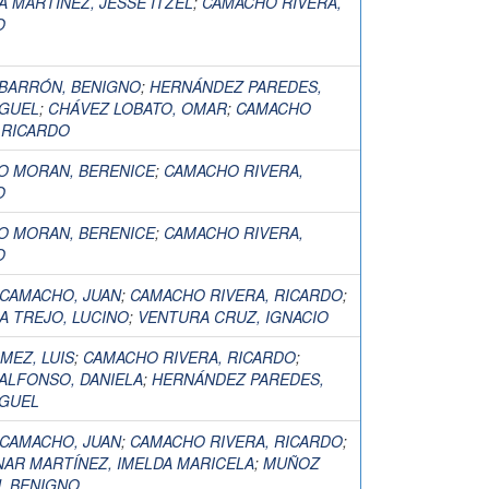
A MARTINEZ, JESSE ITZEL
;
CAMACHO RIVERA,
O
BARRÓN, BENIGNO
;
HERNÁNDEZ PAREDES,
IGUEL
;
CHÁVEZ LOBATO, OMAR
;
CAMACHO
 RICARDO
NO MORAN, BERENICE
;
CAMACHO RIVERA,
O
NO MORAN, BERENICE
;
CAMACHO RIVERA,
O
 CAMACHO, JUAN
;
CAMACHO RIVERA, RICARDO
;
A TREJO, LUCINO
;
VENTURA CRUZ, IGNACIO
MEZ, LUIS
;
CAMACHO RIVERA, RICARDO
;
ALFONSO, DANIELA
;
HERNÁNDEZ PAREDES,
IGUEL
 CAMACHO, JUAN
;
CAMACHO RIVERA, RICARDO
;
NAR MARTÍNEZ, IMELDA MARICELA
;
MUÑOZ
, BENIGNO