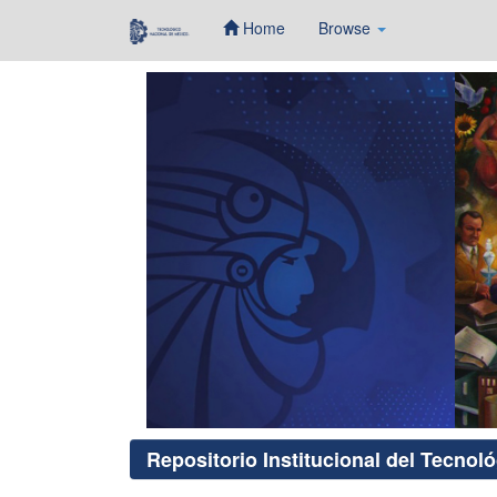
Home
Browse
Skip
navigation
Repositorio Institucional del Tecnol