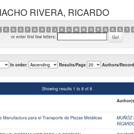
CAMACHO RIVERA, RICARDO
C
D
E
F
G
H
I
J
K
L
M
N
O
P
Q
R
S
T
or enter first few letters:
In order:
Results/Page
Authors/Record
Showing results 1 to 8 of 8
Author(s
e Manufactura para el Transporte de Piezas Metálicas
MUÑÓZ 
RICARD