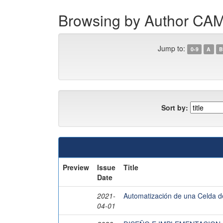
Browsing by Author 
Jump to:
0-9
A
B
Sort by:
Preview
Issue
Title
Date
2021-
Automatización de una Celda d
04-01