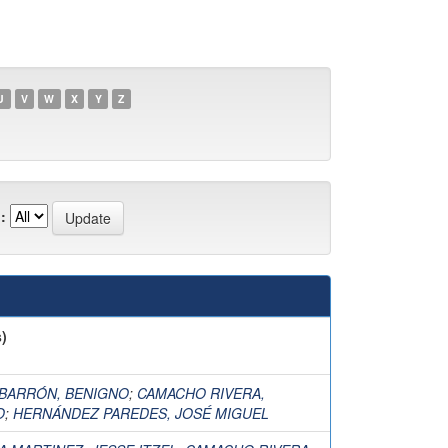
U
V
W
X
Y
Z
:
)
BARRÓN, BENIGNO
;
CAMACHO RIVERA,
O
;
HERNÁNDEZ PAREDES, JOSÉ MIGUEL