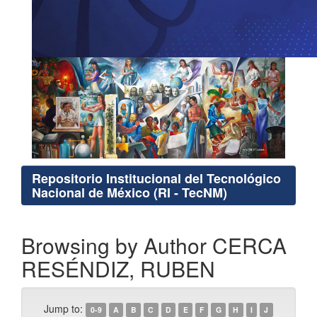
Repositorio Institucional del Tecnológico
Nacional de México (RI - TecNM)
Browsing by Author CERCA
RESÉNDIZ, RUBEN
Jump to:
0-9
A
B
C
D
E
F
G
H
I
J