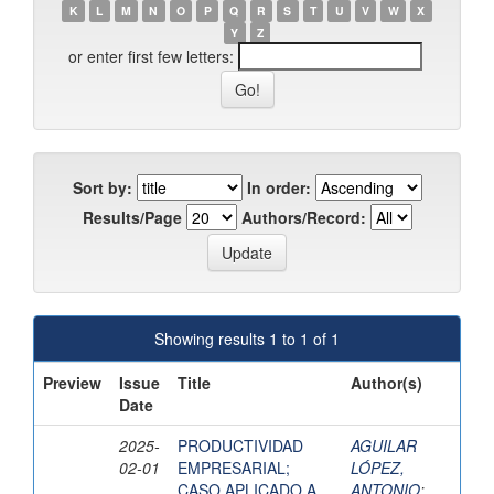
K
L
M
N
O
P
Q
R
S
T
U
V
W
X
Y
Z
or enter first few letters:
Sort by:
In order:
Results/Page
Authors/Record:
Showing results 1 to 1 of 1
Preview
Issue
Title
Author(s)
Date
2025-
PRODUCTIVIDAD
AGUILAR
02-01
EMPRESARIAL;
LÓPEZ,
CASO APLICADO A
ANTONIO
;