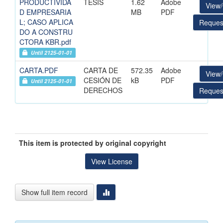
PRODUCTIVIDA
TESIS
1.62
Adobe
View
D EMPRESARIA
MB
PDF
L; CASO APLICA
Reques
DO A CONSTRU
CTORA KBR.pdf
Until 2125-01-01
CARTA.PDF
CARTA DE
572.35
Adobe
View
CESIÓN DE
kB
PDF
Until 2125-01-01
DERECHOS
Reques
This item is protected by original copyright
View License
Show full item record