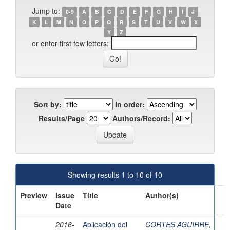
Jump to:
0-9
A
B
C
D
E
F
G
H
I
J
K
L
M
N
O
P
Q
R
S
T
U
V
W
X
Y
Z
or enter first few letters:
Sort by:
In order:
Results/Page
Authors/Record:
Showing results 1 to 10 of 10
Preview
Issue
Title
Author(s)
Date
2016-
Aplicación del
CORTES AGUIRRE,