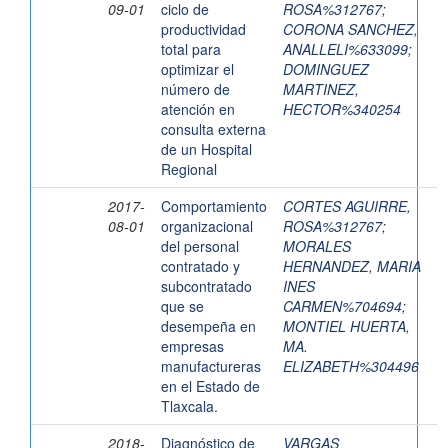
09-01
ciclo de
ROSA%312767
;
productividad
CORONA SANCHEZ,
total para
ANALLELI%633099
;
optimizar el
DOMINGUEZ
número de
MARTINEZ,
atención en
HECTOR%340254
consulta externa
de un Hospital
Regional
2017-
Comportamiento
CORTES AGUIRRE,
08-01
organizacional
ROSA%312767
;
del personal
MORALES
contratado y
HERNANDEZ, MARIA
subcontratado
INES
que se
CARMEN%704694
;
desempeña en
MONTIEL HUERTA,
empresas
MA.
manufactureras
ELIZABETH%304496
en el Estado de
Tlaxcala.
2018-
Diagnóstico de
VARGAS