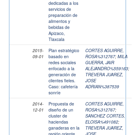
dedicadas a los
servicios de
preparación de
alimentos y
bebidas de
Apizaco,
Tlaxcala
2015-
Plan estratégico
CORTES AGUIRRE,
09-01
basado en
ROSA%312767
;
MILA
redes sociales
GUERRA, JAIR
enfocado a la
ALEJANDRO%559163
;
generación de
TREVERA JUAREZ,
clientes fieles.
JOSE
Caso: cafetería
ADRIAN%387539
sonríe
2014-
Propuesta de
CORTES AGUIRRE,
12-01
diseño de un
ROSA%312767
;
cluster de
SANCHEZ CORTES,
haciendas
ELOISA%491082
;
ganaderas en la
TREVERA JUAREZ,
región oriente
JOSE