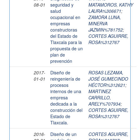
08-01
seguridad y
MATAMOROS, KATHY
salud
LAURA%306671
;
ocupacional en
ZAMORA LUNA,
empresas
MINERVA
constructoras
JAZMIN%781752
;
del Estado de
CORTES AGUIRRE,
Tlaxcala para la
ROSA%312767
propuesta de un
plan de
prevención
2017-
Diseño de
ROSAS LEZAMA,
01-01
reingeniería de
JOSÉ GUMECINDO
procesos
HÉCTOR%312621
;
internos de una
MARTINEZ
empresa
CARRILLO,
dedicada a la
ARELY%707934
;
construcción del
CORTES AGUIRRE,
Estado de
ROSA%312767
Tlaxcala.
2016-
Diseño de un
CORTES AGUIRRE,