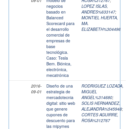
09-01
modelo de
ROSA%312767
;
negocios
LOPEZ ISLAS,
basado en
ANDRES%633147
;
Balanced
MONTIEL HUERTA,
Scorecard para
MA.
el desarrollo
ELIZABETH%304496
comercial de
empresas de
base
tecnológica.
Caso: Tesla
Bem. Biónica,
electrónica,
mecatrónica
2016-
Diseño de una
RODRIGUEZ LOZADA,
09-01
estrategia de
MIGUEL
mercadotecnia
ANGEL%314680
;
digital: sitio web
SOLIS HERNANDEZ,
que genere
ALEJANDRA%545948
;
cupones de
CORTES AGUIRRE,
descuento para
ROSA%312767
las mipymes