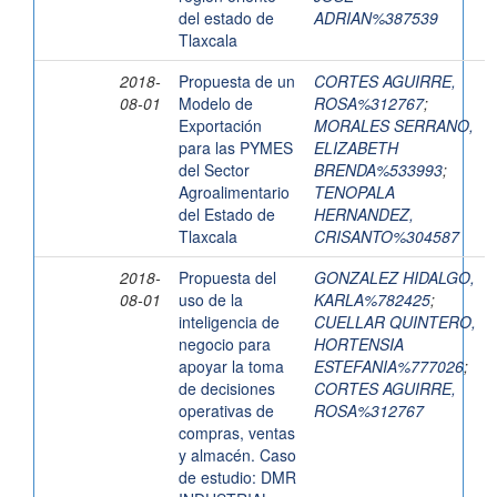
del estado de
ADRIAN%387539
Tlaxcala
2018-
Propuesta de un
CORTES AGUIRRE,
08-01
Modelo de
ROSA%312767
;
Exportación
MORALES SERRANO,
para las PYMES
ELIZABETH
del Sector
BRENDA%533993
;
Agroalimentario
TENOPALA
del Estado de
HERNANDEZ,
Tlaxcala
CRISANTO%304587
2018-
Propuesta del
GONZALEZ HIDALGO,
08-01
uso de la
KARLA%782425
;
inteligencia de
CUELLAR QUINTERO,
negocio para
HORTENSIA
apoyar la toma
ESTEFANIA%777026
;
de decisiones
CORTES AGUIRRE,
operativas de
ROSA%312767
compras, ventas
y almacén. Caso
de estudio: DMR