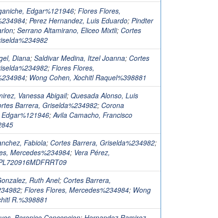
ganiche, Edgar%121946
;
Flores Flores,
%234984
;
Perez Hernandez, Luis Eduardo
;
Pindter
rlon
;
Serrano Altamirano, Eliceo Mixtli
;
Cortes
riselda%234982
el, Diana
;
Saldivar Medina, Itzel Joanna
;
Cortes
riselda%234982
;
Flores Flores,
%234984
;
Wong Cohen, Xochitl Raquel%398881
irez, Vanessa Abigail
;
Quesada Alonso, Luis
rtes Barrera, Griselda%234982
;
Corona
, Edgar%121946
;
Avila Camacho, Francisco
2845
nchez, Fabiola
;
Cortes Barrera, Griselda%234982
;
ores, Mercedes%234984
;
Vera Pérez,
VEPL720916MDFRRT09
Gonzalez, Ruth Anel
;
Cortes Barrera,
234982
;
Flores Flores, Mercedes%234984
;
Wong
hitl R.%398881
yes, Berenice Concepcion
;
Hernandez Ramirez,