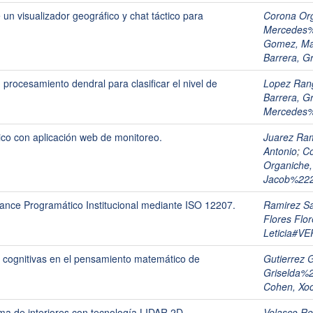
un visualizador geográfico y chat táctico para
Corona Or
Mercedes
Gomez, Ma
Barrera, G
rocesamiento dendral para clasificar el nivel de
Lopez Rang
Barrera, G
Mercedes
co con aplicación web de monitoreo.
Juarez Ram
Antonio
;
Co
Organiche
Jacob%22
ance Programático Institucional mediante ISO 12207.
Ramirez Sa
Flores Fl
Leticia#
 cognitivas en el pensamiento matemático de
Gutierrez 
Griselda%
Cohen, Xoc
a de interiores con tecnología LIDAR 2D
Velasco Re