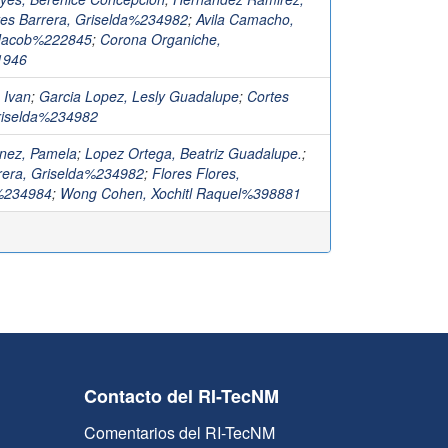
tes Barrera, Griselda%234982
;
Avila Camacho,
 Jacob%222845
;
Corona Organiche,
1946
, Ivan
;
Garcia Lopez, Lesly Guadalupe
;
Cortes
riselda%234982
nez, Pamela
;
Lopez Ortega, Beatriz Guadalupe.
;
rera, Griselda%234982
;
Flores Flores,
%234984
;
Wong Cohen, Xochitl Raquel%398881
Contacto del RI-TecNM
Comentarios del RI-TecNM