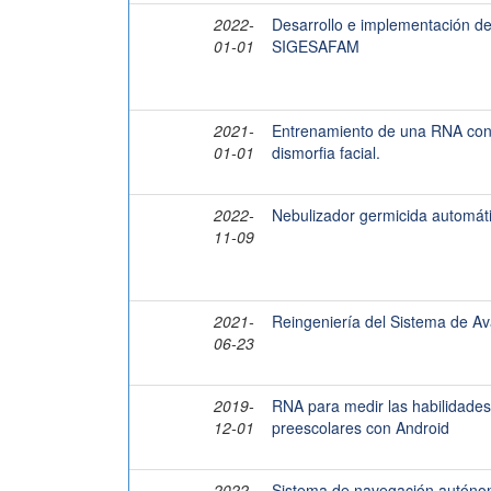
2022-
Desarrollo e implementación de 
01-01
SIGESAFAM
2021-
Entrenamiento de una RNA con p
01-01
dismorfia facial.
2022-
Nebulizador germicida automáti
11-09
2021-
Reingeniería del Sistema de Av
06-23
2019-
RNA para medir las habilidades
12-01
preescolares con Android
2022-
Sistema de navegación autónom