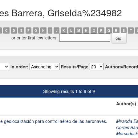
tes Barrera, Griselda%234982
C
D
E
F
G
H
I
J
K
L
M
N
O
P
Q
R
S
T
or enter first few letters:
In order:
Results/Page
Authors/Record
Showing results 1 to 9 of 9
Author(s)
de geolocalización para control aéreo de las aeronaves.
Miranda Es
Cortes Bar
Mercedes