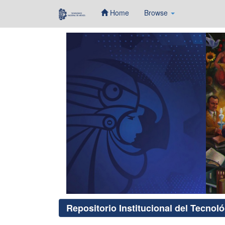
Home
Browse
Skip
navigation
Repositorio Institucional del Tecnol