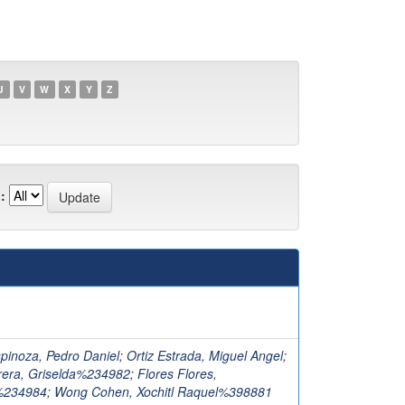
U
V
W
X
Y
Z
:
pinoza, Pedro Daniel
;
Ortiz Estrada, Miguel Angel
;
rera, Griselda%234982
;
Flores Flores,
%234984
;
Wong Cohen, Xochitl Raquel%398881