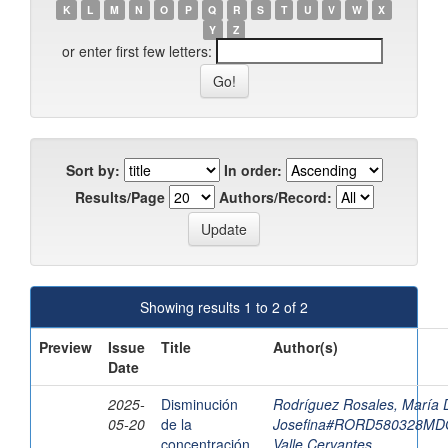
K
L
M
N
O
P
Q
R
S
T
U
V
W
X
Y
Z
or enter first few letters:
Sort by:
In order:
Results/Page
Authors/Record:
Showing results 1 to 2 of 2
Preview
Issue
Title
Author(s)
Date
2025-
Disminución
Rodríguez Rosales, María 
05-20
de la
Josefina#RORD580328M
concentración
Valle Cervantes,