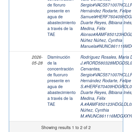
de floruro
Sergio#VACS571007HCLL
presente en
Hernández Rodarte, Felipe
agua de
Samuel#HERF760409HDG
abastecimiento
Duarte Reyes, Bibiana Inés
a través de la
Medina, Félix
TAE
Alonso#AAMF850123HDG
Núñez Núñez, Cynthia
Manuela#NUNC861116MD
2026-
Disminución
Rodríguez Rosales, Maria 
05-28
de la
J.#RORD580328MDGDSL
concentración
Cervantes,
de fluoruro
Sergio#VACS571007HCLL
presente en
Hernández Rodarte, Felipe
agua de
S.#HERF670409HDGRDL0
abastecimiento
Duarte Reyes, Bibiana Inés
a través de la
Medina, Félix
TAE
A.#AAMF850123HDGLDL0
Núñez, Cynthia
M.#NUNC861116MDGXXY
Showing results 1 to 2 of 2