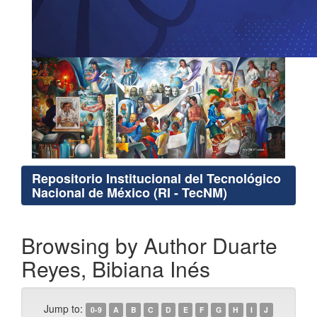
Repositorio Institucional del Tecnológico
Nacional de México (RI - TecNM)
Browsing by Author Duarte
Reyes, Bibiana Inés
Jump to:
0-9
A
B
C
D
E
F
G
H
I
J