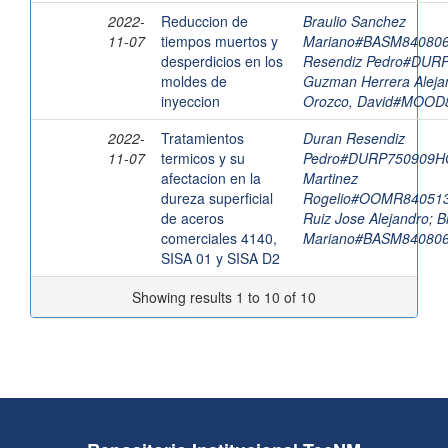
2022-
Reduccion de
Braulio Sanchez
11-07
tiempos muertos y
Mariano#BASM8408
desperdicios en los
Resendiz Pedro#DU
moldes de
Guzman Herrera Aleja
inyeccion
Orozco, David#MOO
2022-
Tratamientos
Duran Resendiz
11-07
termicos y su
Pedro#DURP750909
afectacion en la
Martinez
dureza superficial
Rogelio#OOMR8405
de aceros
Ruiz Jose Alejandro
;
B
comerciales 4140,
Mariano#BASM8408
SISA 01 y SISA D2
Showing results 1 to 10 of 10