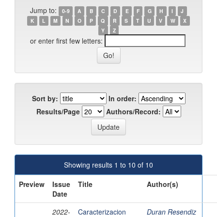
Jump to:
0-9
A
B
C
D
E
F
G
H
I
J
K
L
M
N
O
P
Q
R
S
T
U
V
W
X
Y
Z
or enter first few letters:
Sort by:
In order:
Results/Page
Authors/Record:
Showing results 1 to 10 of 10
Preview
Issue
Title
Author(s)
Date
2022-
Caracterizacion
Duran Resendiz