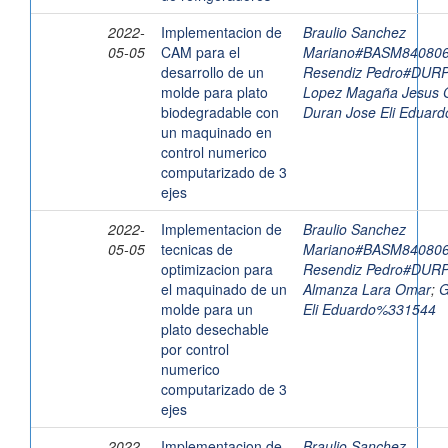
2022-
Implementacion de
Braulio Sanchez
05-05
CAM para el
Mariano#BASM8408
desarrollo de un
Resendiz Pedro#DU
molde para plato
Lopez Magaña Jesus
biodegradable con
Duran Jose Eli Eduar
un maquinado en
control numerico
computarizado de 3
ejes
2022-
Implementacion de
Braulio Sanchez
05-05
tecnicas de
Mariano#BASM8408
optimizacion para
Resendiz Pedro#DU
el maquinado de un
Almanza Lara Omar
;
G
molde para un
Eli Eduardo%331544
plato desechable
por control
numerico
computarizado de 3
ejes
2022-
Implementacion de
Braulio Sanchez