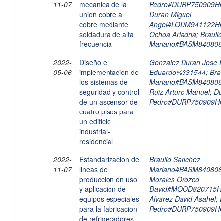
11-07
mecanica de la
Pedro#DURP750909
union cobre a
Duran Miguel
cobre mediante
Angel#LODM941122
soldadura de alta
Ochoa Ariadna
;
Brauli
frecuencia
Mariano#BASM8408
2022-
Diseño e
Gonzalez Duran Jose E
05-06
implementacion de
Eduardo%331544
;
Bra
los sistemas de
Mariano#BASM8408
seguridad y control
Ruiz Arturo Manuel
;
Du
de un ascensor de
Pedro#DURP750909
cuatro pisos para
un edificio
industrial-
residencial
2022-
Estandarizacion de
Braulio Sanchez
11-07
lineas de
Mariano#BASM8408
produccion en uso
Morales Orozco
y aplicacion de
David#MOOD820715
equipos especiales
Alvarez David Asahel
;
para la fabricacion
Pedro#DURP750909
de refrigeradores