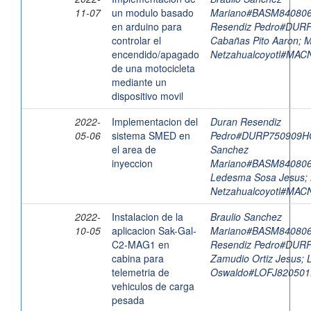
11-07
un modulo basado
Mariano#BASM8408
en arduino para
Resendiz Pedro#DU
controlar el
Cabañas Pito Aaron
;
M
encendido/apagado
Netzahualcoyotl#MA
de una motocicleta
mediante un
dispositivo movil
2022-
Implementacion del
Duran Resendiz
05-06
sistema SMED en
Pedro#DURP750909
el area de
Sanchez
inyeccion
Mariano#BASM8408
Ledesma Sosa Jesus
;
Netzahualcoyotl#MA
2022-
Instalacion de la
Braulio Sanchez
10-05
aplicacion Sak-Gal-
Mariano#BASM8408
C2-MAG1 en
Resendiz Pedro#DU
cabina para
Zamudio Ortiz Jesus
;
telemetria de
Oswaldo#LOFJ82050
vehiculos de carga
pesada