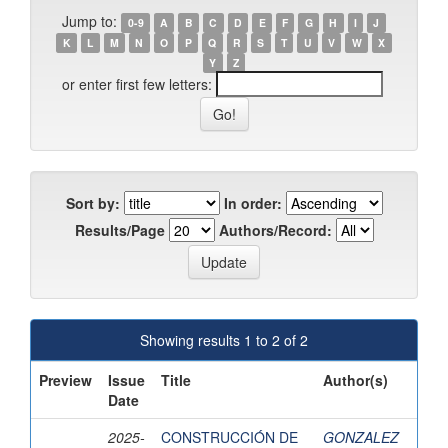
Jump to:
0-9
A
B
C
D
E
F
G
H
I
J
K
L
M
N
O
P
Q
R
S
T
U
V
W
X
Y
Z
or enter first few letters:
Sort by:
In order:
Results/Page
Authors/Record:
Showing results 1 to 2 of 2
Preview
Issue
Title
Author(s)
Date
2025-
CONSTRUCCIÓN DE
GONZALEZ