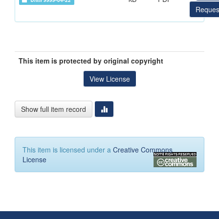
Reques
This item is protected by original copyright
View License
Show full item record
This item is licensed under a
Creative Commons
License