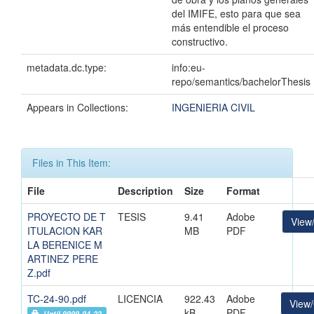
del IMIFE, esto para que sea
más entendible el proceso
constructivo.
metadata.dc.type:
info:eu-
repo/semantics/bachelorThesis
Appears in Collections:
INGENIERIA CIVIL
Files in This Item:
File
Description
Size
Format
PROYECTO DE T
TESIS
9.41
Adobe
View
ITULACION KAR
MB
PDF
LA BERENICE M
ARTINEZ PERE
Z.pdf
TC-24-90.pdf
LICENCIA
922.43
Adobe
View
kB
PDF
Until 9999-04-22