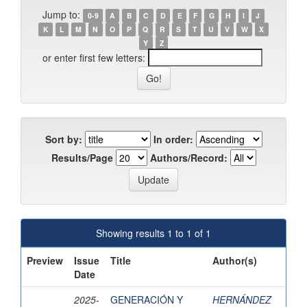
Jump to:
0-9
A
B
C
D
E
F
G
H
I
J
K
L
M
N
O
P
Q
R
S
T
U
V
W
X
Y
Z
or enter first few letters:
Sort by:
In order:
Results/Page
Authors/Record:
Showing results 1 to 1 of 1
Preview
Issue
Title
Author(s)
Date
2025-
GENERACIÓN Y
HERNÁNDEZ