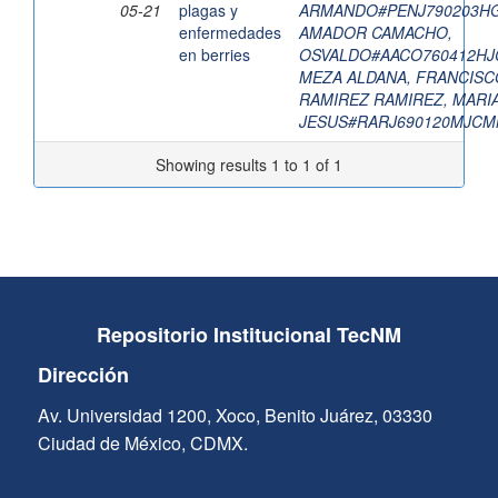
05-21
plagas y
ARMANDO#PENJ790203H
enfermedades
AMADOR CAMACHO,
en berries
OSVALDO#AACO760412H
MEZA ALDANA, FRANCISC
RAMIREZ RAMIREZ, MARI
JESUS#RARJ690120MJCM
Showing results 1 to 1 of 1
Repositorio Institucional TecNM
Dirección
Av. Universidad 1200, Xoco, Benito Juárez, 03330
Ciudad de México, CDMX.