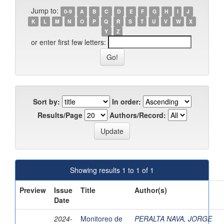
Jump to:
0-9
A
B
C
D
E
F
G
H
I
J
K
L
M
N
O
P
Q
R
S
T
U
V
W
X
Y
Z
or enter first few letters:
Sort by:
In order:
Results/Page
Authors/Record:
Showing results 1 to 1 of 1
Preview
Issue
Title
Author(s)
Date
2024-
Monitoreo de
PERALTA NAVA, JORGE