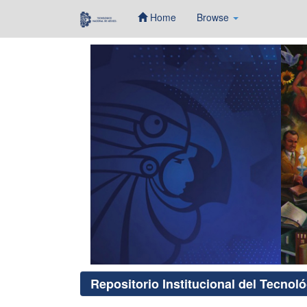
Home
Browse
Skip
navigation
Repositorio Institucional del Tecnol