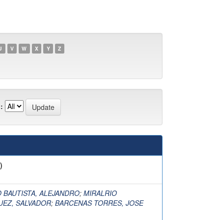
U
V
W
X
Y
Z
:
)
BAUTISTA, ALEJANDRO
;
MIRALRIO
UEZ, SALVADOR
;
BARCENAS TORRES, JOSE