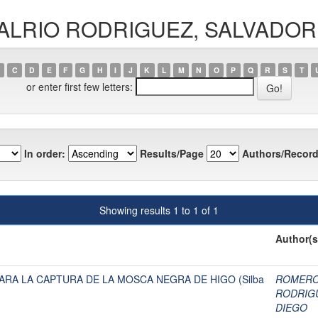
IRALRIO RODRIGUEZ, SALVADOR
C
D
E
F
G
H
I
J
K
L
M
N
O
P
Q
R
S
T
or enter first few letters:
In order:
Results/Page
Authors/Record
Showing results 1 to 1 of 1
Author(s
ARA LA CAPTURA DE LA MOSCA NEGRA DE HIGO (Silba
ROMERO 
RODRIG
DIEGO