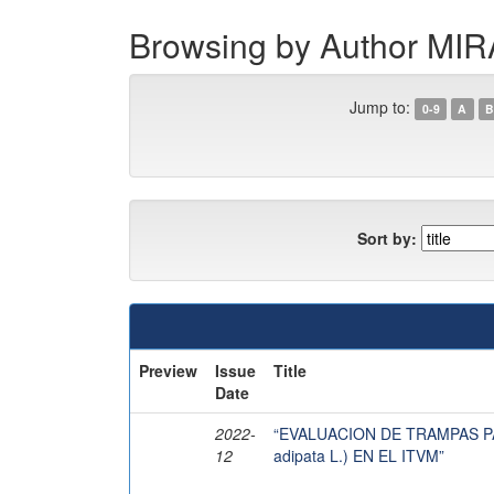
Browsing by Author M
Jump to:
0-9
A
B
Sort by:
Preview
Issue
Title
Date
2022-
“EVALUACION DE TRAMPAS P
12
adipata L.) EN EL ITVM”