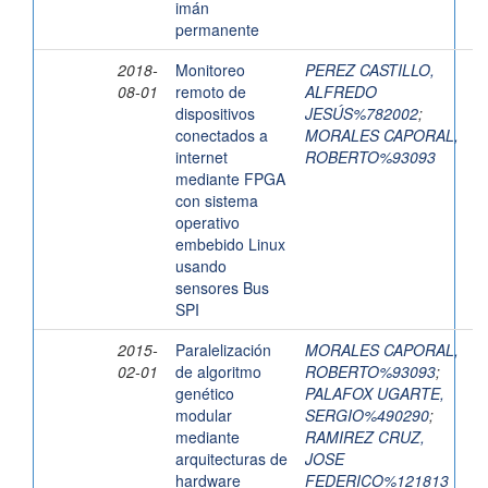
imán
permanente
2018-
Monitoreo
PEREZ CASTILLO,
08-01
remoto de
ALFREDO
dispositivos
JESÚS%782002
;
conectados a
MORALES CAPORAL,
internet
ROBERTO%93093
mediante FPGA
con sistema
operativo
embebido Linux
usando
sensores Bus
SPI
2015-
Paralelización
MORALES CAPORAL,
02-01
de algoritmo
ROBERTO%93093
;
genético
PALAFOX UGARTE,
modular
SERGIO%490290
;
mediante
RAMIREZ CRUZ,
arquitecturas de
JOSE
hardware
FEDERICO%121813