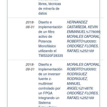
libres, técnicas
de minería de
datos
2018-
Diseño e
HERNANDEZ
08-01
implementación
CASTAÑEDA, KEVIN
de un filtro
EMMANUEL%779099
;
activo de
MORALES CAPORAL,
Potencia
ROBERTO%93093
;
Monofásico
ORDOÑEZ FLORES,
utilizando el
RAFAEL%252169
TMS320F28335
2018-
Diseño e
MORALES CAPORAL,
09-01
implementación
ROBERTO%93093
;
de un inversor
RODRIGUEZ
fuente z-
RODRIGUEZ,
multinivel
MANUEL
controlado por
ANGEL%214879
;
un FPGA
ORDOÑEZ FLORES,
integrando un
RAFAEL%252169
Sistema