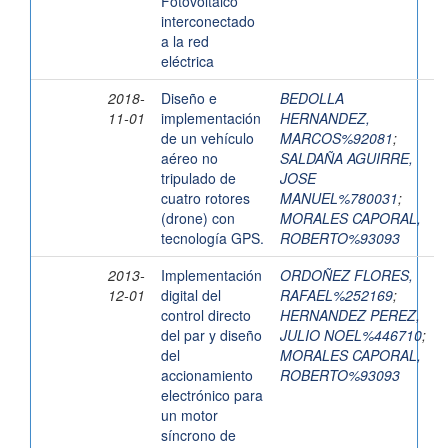
Fotovoltaico
interconectado
a la red
eléctrica
2018-
Diseño e
BEDOLLA
11-01
implementación
HERNANDEZ,
de un vehículo
MARCOS%92081
;
aéreo no
SALDAÑA AGUIRRE,
tripulado de
JOSE
cuatro rotores
MANUEL%780031
;
(drone) con
MORALES CAPORAL,
tecnología GPS.
ROBERTO%93093
2013-
Implementación
ORDOÑEZ FLORES,
12-01
digital del
RAFAEL%252169
;
control directo
HERNANDEZ PEREZ,
del par y diseño
JULIO NOEL%446710
;
del
MORALES CAPORAL,
accionamiento
ROBERTO%93093
electrónico para
un motor
síncrono de