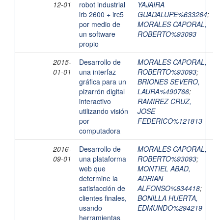
12-01
robot industrial
YAJAIRA
irb 2600 + irc5
GUADALUPE%633264
;
por medio de
MORALES CAPORAL,
un software
ROBERTO%93093
propio
2015-
Desarrollo de
MORALES CAPORAL,
01-01
una interfaz
ROBERTO%93093
;
gráfica para un
BRIONES SEVERO,
pizarrón digital
LAURA%490766
;
interactivo
RAMIREZ CRUZ,
utilizando visión
JOSE
por
FEDERICO%121813
computadora
2016-
Desarrollo de
MORALES CAPORAL,
09-01
una plataforma
ROBERTO%93093
;
web que
MONTIEL ABAD,
determine la
ADRIAN
satisfacción de
ALFONSO%634418
;
clientes finales,
BONILLA HUERTA,
usando
EDMUNDO%294219
herramientas