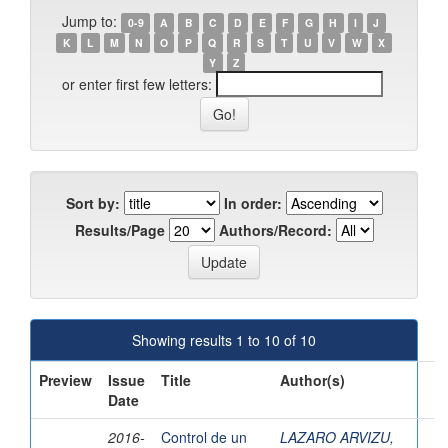
Jump to:
0-9
A
B
C
D
E
F
G
H
I
J
K
L
M
N
O
P
Q
R
S
T
U
V
W
X
Y
Z
or enter first few letters:
Sort by:
In order:
Results/Page
Authors/Record:
Showing results 1 to 10 of 10
Preview
Issue
Title
Author(s)
Date
2016-
Control de un
LAZARO ARVIZU,