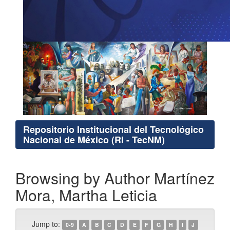
Repositorio Institucional del Tecnológico
Nacional de México (RI - TecNM)
Browsing by Author Martínez
Mora, Martha Leticia
Jump to:
0-9
A
B
C
D
E
F
G
H
I
J