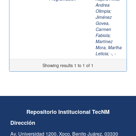
Andrea
Olimpia
;
Jiménez
Govea,
Carmen
Fabiola
;
Martínez
Mora, Martha
Leticia
;
-, -
Showing results 1 to 1 of 1
Repositorio Institucional TecNM
Dirección
Av. Universidad 1200, Xoco, Benito Juárez, 03330