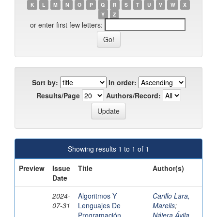
K
L
M
N
O
P
Q
R
S
T
U
V
W
X
Y
Z
or enter first few letters:
Sort by:
In order:
Results/Page
Authors/Record:
Showing results 1 to 1 of 1
Preview
Issue
Title
Author(s)
Date
2024-
Algoritmos Y
Carillo Lara,
07-31
Lenguajes De
Marelis
;
Programación
Nájera Ávila,