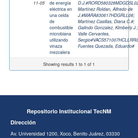
11-05
de energía
D.J.#RORD580328MDGDSL0
eléctrica en
Martínez Roldan, Alfredo de
una celda
J.#MARA830617HDGRLL06
;
de
Martínez Casillas, Diana C.#
;
combustible
Galindo Gonzalez, Kimberly J.
;
microbiana
Valle Cervantes,
utilizando
Sergio#VACS571007HCLLRR
vinaza
Fuentes Quezada, Eduardo#
mezcalera
Showing results 1 to 1 of 1
Repositorio Institucional TecNM
Dirección
Av. Universidad 1200, Xoco, Benito Juárez, 03330