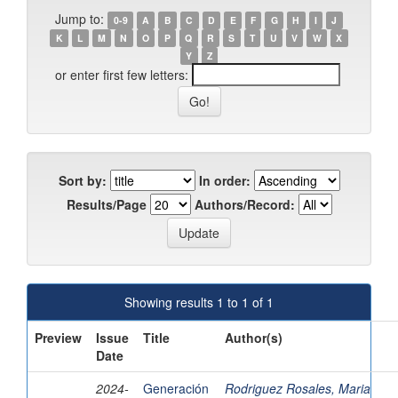
Jump to:
0-9
A
B
C
D
E
F
G
H
I
J
K
L
M
N
O
P
Q
R
S
T
U
V
W
X
Y
Z
or enter first few letters:
Sort by:
In order:
Results/Page
Authors/Record:
Showing results 1 to 1 of 1
Preview
Issue
Title
Author(s)
Date
2024-
Generación
Rodriguez Rosales, Maria