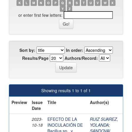
K
L
M
N
O
P
Q
R
S
T
U
V
W
X
Y
Z
or enter first few letters:
Sort by:
In order:
Results/Page
Authors/Record:
Showing results 1 to 1 of 1
Preview
Issue
Title
Author(s)
Date
2023-
EFECTO DE LA
RUIZ SUAREZ,
10-18
INOCULACIÓN DE
YOLANDA
;
Bacillus sp., y
SANDOVAL