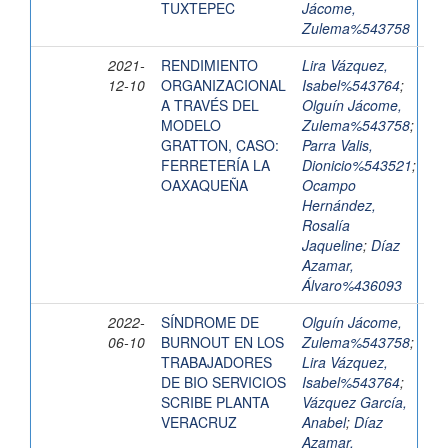
TUXTEPEC
Jácome,
Zulema%543758
2021-
RENDIMIENTO
Lira Vázquez,
12-10
ORGANIZACIONAL
Isabel%543764
;
A TRAVÉS DEL
Olguín Jácome,
MODELO
Zulema%543758
;
GRATTON, CASO:
Parra Valis,
FERRETERÍA LA
Dionicio%543521
;
OAXAQUEÑA
Ocampo
Hernández,
Rosalía
Jaqueline
;
Díaz
Azamar,
Álvaro%436093
2022-
SÍNDROME DE
Olguín Jácome,
06-10
BURNOUT EN LOS
Zulema%543758
;
TRABAJADORES
Lira Vázquez,
DE BIO SERVICIOS
Isabel%543764
;
SCRIBE PLANTA
Vázquez García,
VERACRUZ
Anabel
;
Díaz
Azamar,