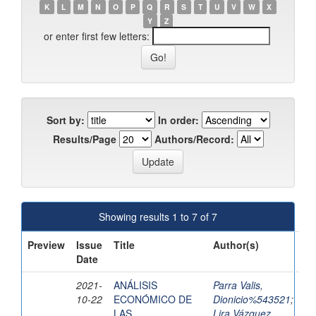
K
L
M
N
O
P
Q
R
S
T
U
V
W
X
Y
Z
or enter first few letters:
Sort by:
In order:
Results/Page
Authors/Record:
Showing results 1 to 7 of 7
Preview
Issue
Title
Author(s)
Date
2021-
ANÁLISIS
Parra Valis,
10-22
ECONÓMICO DE
Dionicio%543521
;
LAS
Lira Vázquez,