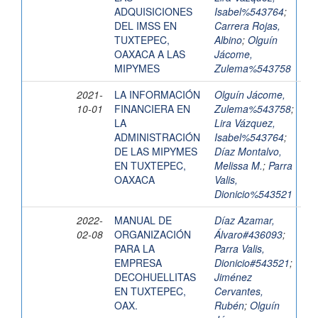
ADQUISICIONES
Isabel%543764
;
DEL IMSS EN
Carrera Rojas,
TUXTEPEC,
Albino
;
Olguín
OAXACA A LAS
Jácome,
MIPYMES
Zulema%543758
2021-
LA INFORMACIÓN
Olguín Jácome,
10-01
FINANCIERA EN
Zulema%543758
;
LA
Lira Vázquez,
ADMINISTRACIÓN
Isabel%543764
;
DE LAS MIPYMES
Díaz Montalvo,
EN TUXTEPEC,
Melissa M.
;
Parra
OAXACA
Valis,
Dionicio%543521
2022-
MANUAL DE
Díaz Azamar,
02-08
ORGANIZACIÓN
Álvaro#436093
;
PARA LA
Parra Valis,
EMPRESA
Dionicio#543521
;
DECOHUELLITAS
Jiménez
EN TUXTEPEC,
Cervantes,
OAX.
Rubén
;
Olguín