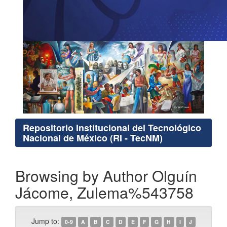
Repositorio Institucional del Tecnológico
Nacional de México (RI - TecNM)
Browsing by Author Olguín
Jácome, Zulema%543758
Jump to:
0-9
A
B
C
D
E
F
G
H
I
J