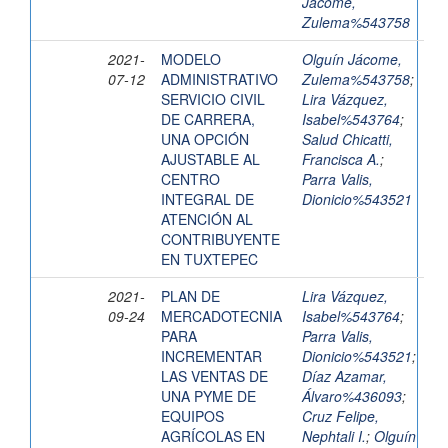
Jácome,
Zulema%543758
2021-
MODELO
Olguín Jácome,
07-12
ADMINISTRATIVO
Zulema%543758
;
SERVICIO CIVIL
Lira Vázquez,
DE CARRERA,
Isabel%543764
;
UNA OPCIÓN
Salud Chicatti,
AJUSTABLE AL
Francisca A.
;
CENTRO
Parra Valis,
INTEGRAL DE
Dionicio%543521
ATENCIÓN AL
CONTRIBUYENTE
EN TUXTEPEC
2021-
PLAN DE
Lira Vázquez,
09-24
MERCADOTECNIA
Isabel%543764
;
PARA
Parra Valis,
INCREMENTAR
Dionicio%543521
;
LAS VENTAS DE
Díaz Azamar,
UNA PYME DE
Álvaro%436093
;
EQUIPOS
Cruz Felipe,
AGRÍCOLAS EN
Nephtali I.
;
Olguín