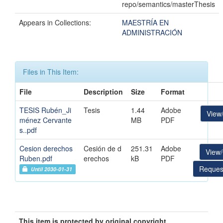
repo/semantics/masterThesis
Appears in Collections:
MAESTRÍA EN
ADMINISTRACIÓN
Files in This Item:
File
Description
Size
Format
TESIS Rubén_Ji
Tesis
1.44
Adobe
View
ménez Cervante
MB
PDF
s..pdf
Cesion derechos
Cesión de d
251.31
Adobe
View
Ruben.pdf
erechos
kB
PDF
Reques
Until 2030-01-31
This item is protected by original copyright