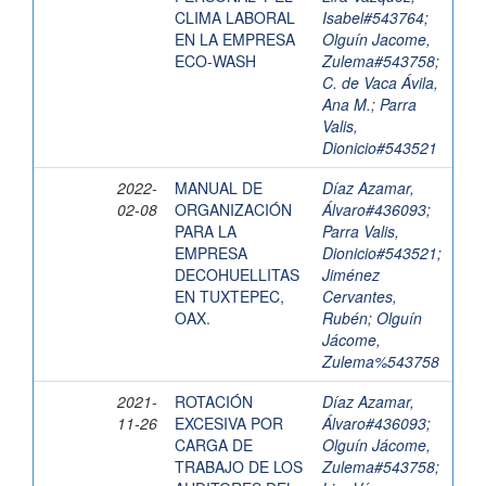
CLIMA LABORAL
Isabel#543764
;
EN LA EMPRESA
Olguín Jacome,
ECO-WASH
Zulema#543758
;
C. de Vaca Ávila,
Ana M.
;
Parra
Valis,
Dionicio#543521
2022-
MANUAL DE
Díaz Azamar,
02-08
ORGANIZACIÓN
Álvaro#436093
;
PARA LA
Parra Valis,
EMPRESA
Dionicio#543521
;
DECOHUELLITAS
Jiménez
EN TUXTEPEC,
Cervantes,
OAX.
Rubén
;
Olguín
Jácome,
Zulema%543758
2021-
ROTACIÓN
Díaz Azamar,
11-26
EXCESIVA POR
Álvaro#436093
;
CARGA DE
Olguín Jácome,
TRABAJO DE LOS
Zulema#543758
;