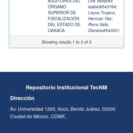
AUDITORES DEL
Lira Vázquez,
ÓRGANO
Isabel#543764
;
SUPERIOR DE
Leyva Trujano,
FISCALIZACIÓN
Herman Yair
;
DEL ESTADO DE
Parra Valis,
OAXACA
Dionicio#543521
Showing results 1 to 3 of 3
Repositorio Institucional TecNM
Dirección
Av. Universidad 1200, Xoco, Benito Juárez, 03330
Ciudad de México, CDMX.