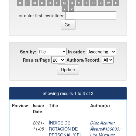
K
L
M
N
O
P
Q
R
S
T
U
V
W
X
Y
Z
or enter first few letters:
Sort by:
In order:
Results/Page
Authors/Record:
Showing results 1 to 3 of 3
Preview
Issue
Title
Author(s)
Date
2021-
ÍNDICE DE
Díaz Azamar,
11-05
ROTACIÓN DE
Álvaro#436093
;
PERSONAL Y EL
Lira Vázquez,