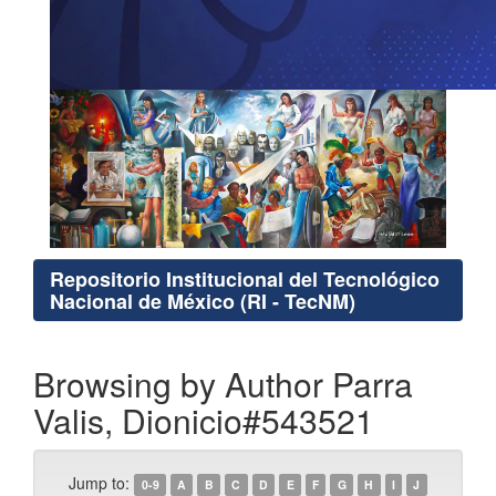
Repositorio Institucional del Tecnológico
Nacional de México (RI - TecNM)
Browsing by Author Parra
Valis, Dionicio#543521
Jump to:
0-9
A
B
C
D
E
F
G
H
I
J