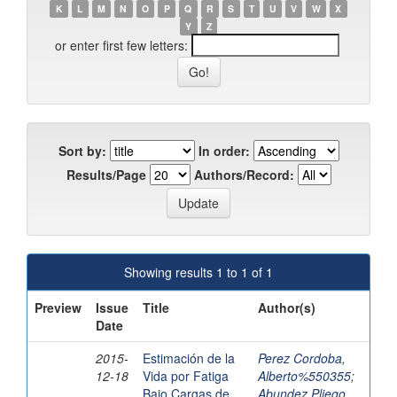
K
L
M
N
O
P
Q
R
S
T
U
V
W
X
Y
Z
or enter first few letters:
Sort by:
In order:
Results/Page
Authors/Record:
Showing results 1 to 1 of 1
Preview
Issue
Title
Author(s)
Date
2015-
Estimación de la
Perez Cordoba,
12-18
Vida por Fatiga
Alberto%550355
;
Bajo Cargas de
Abundez Pliego,