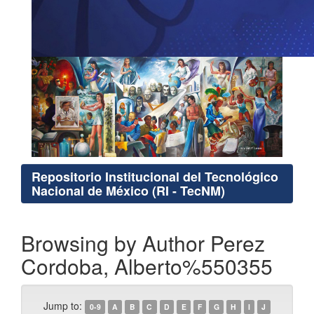
Repositorio Institucional del Tecnológico
Nacional de México (RI - TecNM)
Browsing by Author Perez
Cordoba, Alberto%550355
Jump to:
0-9
A
B
C
D
E
F
G
H
I
J