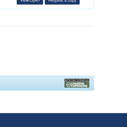
View/Open
Request a copy