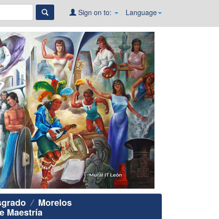
Sign on to:
Language
sgrado
Morelos
e Maestría