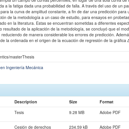
ntempla un campo de curvas percentiles, en lugar de una sola curva de
ida a la fatiga dada una probabilidad de falla. A través del uso de un p
 para la curva de amplitud constante, a fin de dar una predicción para
ción de la metodología a un caso de estudio, para ensayos en probetas
tado en la literatura. Estas se encuentran sometidas a diferentes espec
 resultado de la aplicación de la metodología, se concluyó que el mode
 reduciendo de manera considerable los errores de predicción. Adem
 de la ordenada en el origen de la ecuación de regresión de la gráfica Δ
ntics/masterThesis
 en Ingeniería Mecánica
Description
Size
Format
Tesis
9.28 MB
Adobe PDF
Cesión de derechos
234.59 kB
Adobe PDF