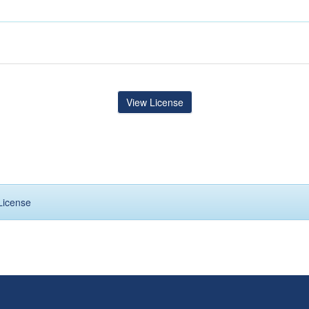
View License
License