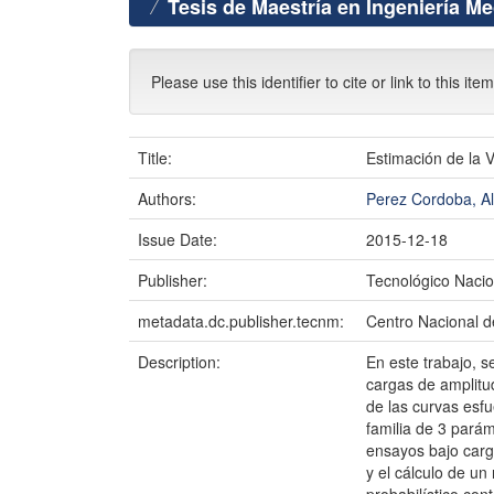
Tesis de Maestría en Ingeniería M
Please use this identifier to cite or link to this ite
Title:
Estimación de la 
Authors:
Perez Cordoba, A
Issue Date:
2015-12-18
Publisher:
Tecnológico Nacio
metadata.dc.publisher.tecnm:
Centro Nacional d
Description:
En este trabajo, s
cargas de amplitu
de las curvas esfu
familia de 3 pará
ensayos bajo carga
y el cálculo de un