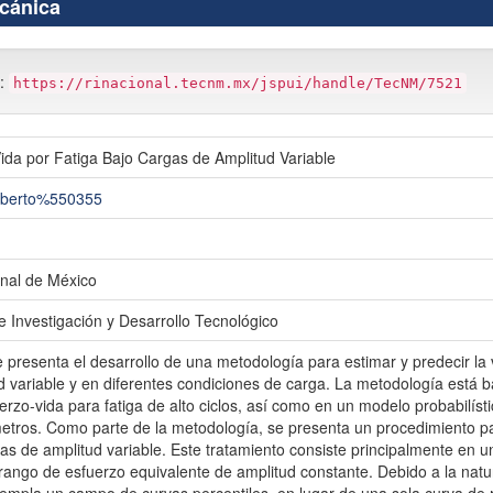
ecánica
m:
https://rinacional.tecnm.mx/jspui/handle/TecNM/7521
Vida por Fatiga Bajo Cargas de Amplitud Variable
lberto%550355
nal de México
e Investigación y Desarrollo Tecnológico
e presenta el desarrollo de una metodología para estimar y predecir la v
d variable y en diferentes condiciones de carga. La metodología está
erzo-vida para fatiga de alto ciclos, así como en un modelo probabilístic
metros. Como parte de la metodología, se presenta un procedimiento par
s de amplitud variable. Este tratamiento consiste principalmente en u
 rango de esfuerzo equivalente de amplitud constante. Debido a la nat