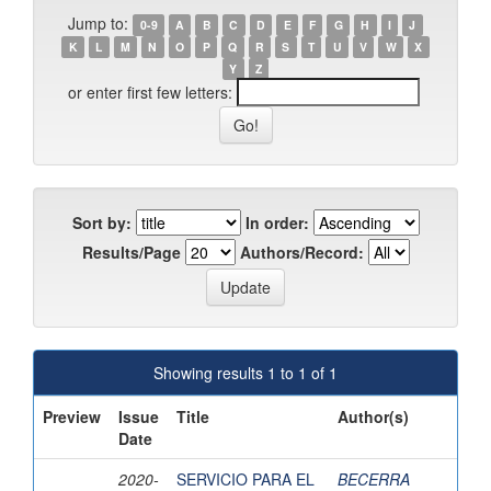
Jump to:
0-9
A
B
C
D
E
F
G
H
I
J
K
L
M
N
O
P
Q
R
S
T
U
V
W
X
Y
Z
or enter first few letters:
Sort by:
In order:
Results/Page
Authors/Record:
Showing results 1 to 1 of 1
Preview
Issue
Title
Author(s)
Date
2020-
SERVICIO PARA EL
BECERRA