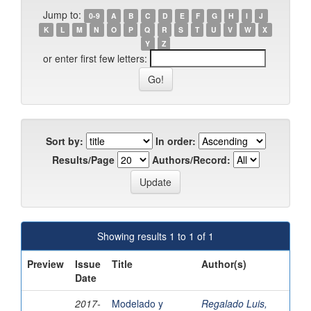
Jump to:
0-9
A
B
C
D
E
F
G
H
I
J
K
L
M
N
O
P
Q
R
S
T
U
V
W
X
Y
Z
or enter first few letters:
Sort by:
In order:
Results/Page
Authors/Record:
Showing results 1 to 1 of 1
Preview
Issue
Title
Author(s)
Date
2017-
Modelado y
Regalado Luis,