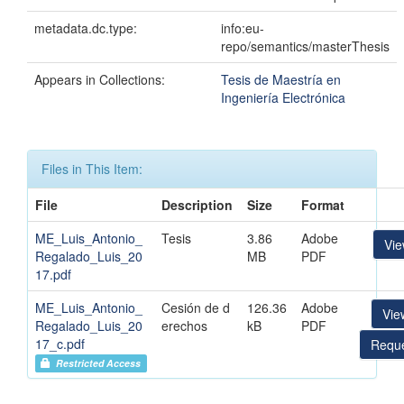
metadata.dc.type:
info:eu-
repo/semantics/masterThesis
Appears in Collections:
Tesis de Maestría en
Ingeniería Electrónica
Files in This Item:
File
Description
Size
Format
ME_Luis_Antonio_
Tesis
3.86
Adobe
Vi
Regalado_Luis_20
MB
PDF
17.pdf
ME_Luis_Antonio_
Cesión de d
126.36
Adobe
Vie
Regalado_Luis_20
erechos
kB
PDF
17_c.pdf
Reque
Restricted Access