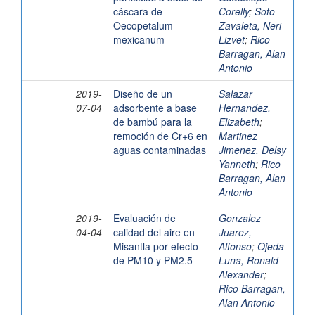
cáscara de
Corelly
;
Soto
Oecopetalum
Zavaleta, Neri
mexicanum
Lizvet
;
Rico
Barragan, Alan
Antonio
2019-
Diseño de un
Salazar
07-04
adsorbente a base
Hernandez,
de bambú para la
Elizabeth
;
remoción de Cr+6 en
Martinez
aguas contaminadas
Jimenez, Delsy
Yanneth
;
Rico
Barragan, Alan
Antonio
2019-
Evaluación de
Gonzalez
04-04
calidad del aire en
Juarez,
Misantla por efecto
Alfonso
;
Ojeda
de PM10 y PM2.5
Luna, Ronald
Alexander
;
Rico Barragan,
Alan Antonio