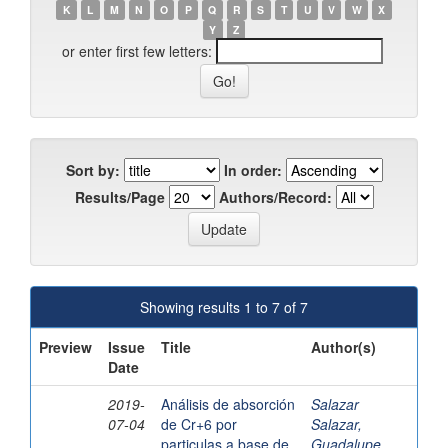
K
L
M
N
O
P
Q
R
S
T
U
V
W
X
Y
Z
or enter first few letters:
Sort by:
In order:
Results/Page
Authors/Record:
Showing results 1 to 7 of 7
Preview
Issue
Title
Author(s)
Date
2019-
Análisis de absorción
Salazar
07-04
de Cr+6 por
Salazar,
particulas a base de
Guadalupe