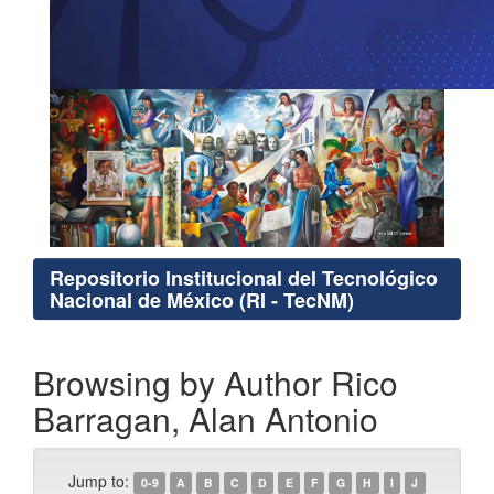
Repositorio Institucional del Tecnológico
Nacional de México (RI - TecNM)
Browsing by Author Rico
Barragan, Alan Antonio
Jump to:
0-9
A
B
C
D
E
F
G
H
I
J