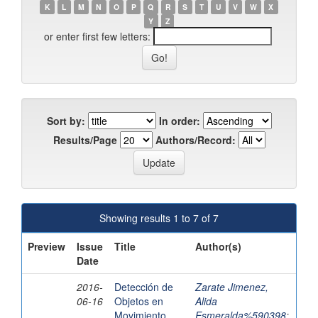
K
L
M
N
O
P
Q
R
S
T
U
V
W
X
Y
Z
or enter first few letters:
Sort by:
In order:
Results/Page
Authors/Record:
Showing results 1 to 7 of 7
Preview
Issue
Title
Author(s)
Date
2016-
Detección de
Zarate Jimenez,
06-16
Objetos en
Alida
Movimiento
Esmeralda%590398
;