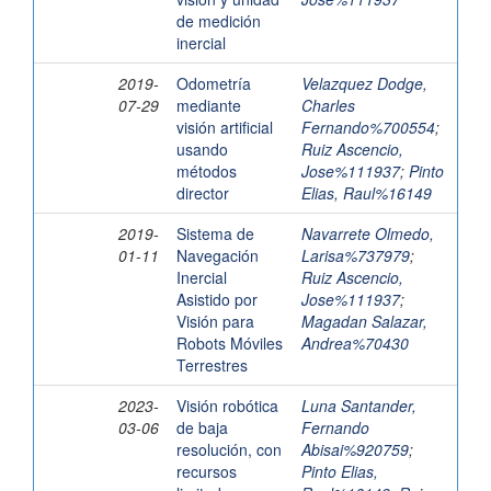
de medición
inercial
2019-
Odometría
Velazquez Dodge,
07-29
mediante
Charles
visión artificial
Fernando%700554
;
usando
Ruiz Ascencio,
métodos
Jose%111937
;
Pinto
director
Elias, Raul%16149
2019-
Sistema de
Navarrete Olmedo,
01-11
Navegación
Larisa%737979
;
Inercial
Ruiz Ascencio,
Asistido por
Jose%111937
;
Visión para
Magadan Salazar,
Robots Móviles
Andrea%70430
Terrestres
2023-
Visión robótica
Luna Santander,
03-06
de baja
Fernando
resolución, con
Abisai%920759
;
recursos
Pinto Elias,