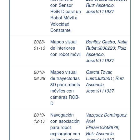
con Sensor
Ruiz Ascencio,
RGB-D para un
Jose%111937
Robot Móvil a
Velocidad
Constante
2023-
Mapeo visual
Benitez Castro, Katia
01-13
de interiores
Rubit%836223
;
Ruiz
con robot móvil
Ascencio,
Jose%111937
2018-
Mapeo visual
Garcia Tovar,
06-28
de trayectorias
Luis%623551
;
Ruiz
3D para robots
Ascencio,
móviles con
Jose%111937
cámaras RGB-
D
2019-
Navegación
Vazquez Dominguez,
12-17
con asociación
Ariel
para robot
Eliezer%848679
;
explorador con
Ruiz Ascencio,
visión y unidad
Jose%111937