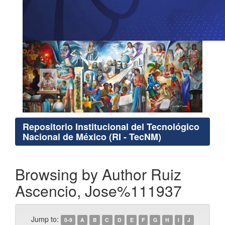
Repositorio Institucional del Tecnológico
Nacional de México (RI - TecNM)
Browsing by Author Ruiz
Ascencio, Jose%111937
Jump to:
0-9
A
B
C
D
E
F
G
H
I
J