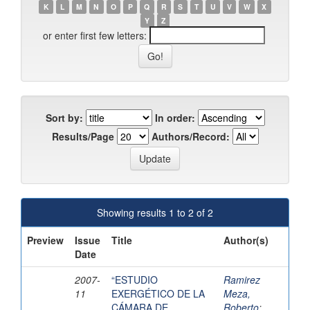
K
L
M
N
O
P
Q
R
S
T
U
V
W
X
Y
Z
or enter first few letters:
Sort by:
In order:
Results/Page
Authors/Record:
Showing results 1 to 2 of 2
Preview
Issue
Title
Author(s)
Date
2007-
“ESTUDIO
Ramirez
11
EXERGÉTICO DE LA
Meza,
CÁMARA DE
Roberto
;