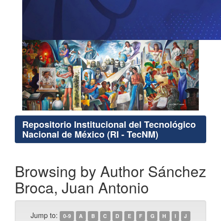
Repositorio Institucional del Tecnológico
Nacional de México (RI - TecNM)
Browsing by Author Sánchez
Broca, Juan Antonio
Jump to:
0-9
A
B
C
D
E
F
G
H
I
J