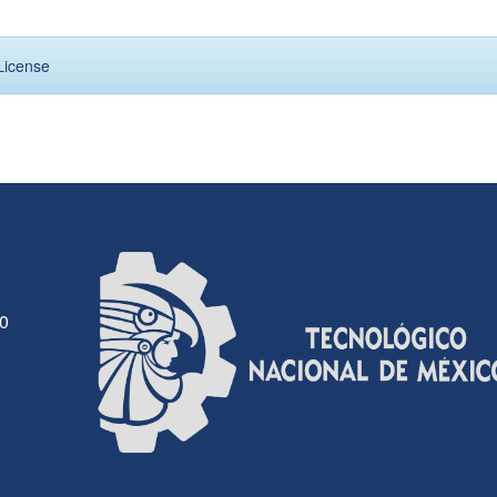
License
30