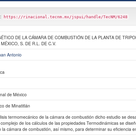
m:
https://rinacional.tecnm.mx/jspui/handle/TecNM/6248
ÉTICO DE LA CÁMARA DE COMBUSTIÓN DE LA PLANTA DE TRIPO
ÉXICO, S. DE R.L. DE C.V.
uan Antonio
ica
nal de México
ico de Minatitlán
lisis termomecánico de la cámara de combustión dicho estudio se desar
 complejo de los cálculos de las propiedades Termodinámicas se diseñó
n la cámara de combustión, así mismo, para determinar su eficiencia e