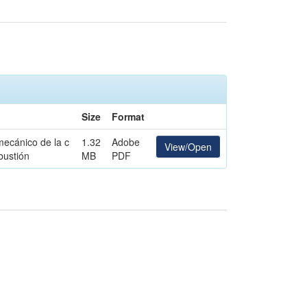
Size
Format
mecánico de la c
1.32
Adobe
View/Open
ustión
MB
PDF