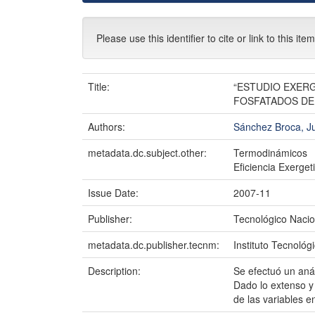
Please use this identifier to cite or link to this ite
Title:
“ESTUDIO EXERG
FOSFATADOS DE M
Authors:
Sánchez Broca, J
metadata.dc.subject.other:
Termodinámicos
Eficiencia Exerget
Issue Date:
2007-11
Publisher:
Tecnológico Nacio
metadata.dc.publisher.tecnm:
Instituto Tecnológ
Description:
Se efectuó un aná
Dado lo extenso y
de las variables e