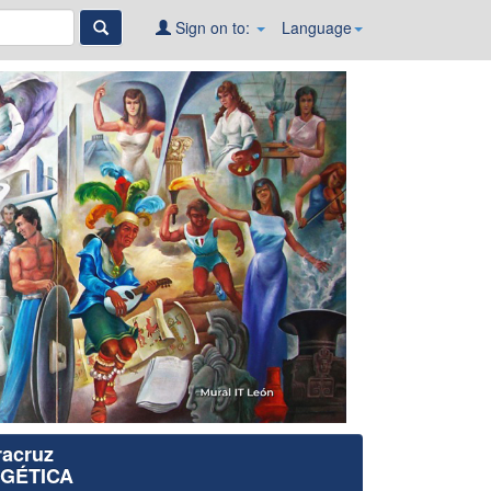
Sign on to:
Language
racruz
RGÉTICA