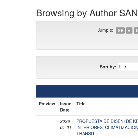
Browsing by Author S
Jump to:
0-9
A
B
Sort by:
Preview
Issue
Title
Date
2026-
PROPUESTA DE DISEÑI DE K
01-01
INTERIORES, CLIMATIZACIO
TRANSIT