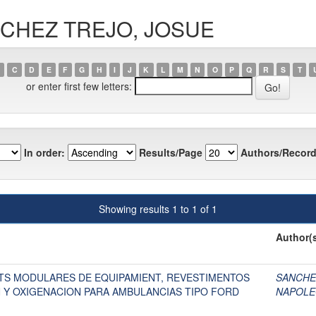
ANCHEZ TREJO, JOSUE
C
D
E
F
G
H
I
J
K
L
M
N
O
P
Q
R
S
T
or enter first few letters:
In order:
Results/Page
Authors/Record
Showing results 1 to 1 of 1
Author(
ITS MODULARES DE EQUIPAMIENT, REVESTIMENTOS
SANCHE
N Y OXIGENACION PARA AMBULANCIAS TIPO FORD
NAPOL