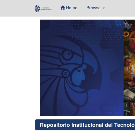
Home
Browse
Skip
navigation
Repositorio Institucional del Tecnol