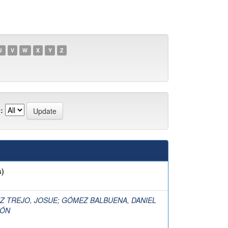
U
V
W
X
Y
Z
:
s)
Z TREJO, JOSUE
;
GÓMEZ BALBUENA, DANIEL
EÓN