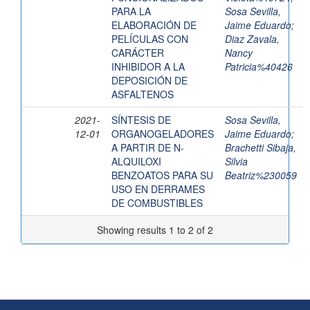
PARA LA
Sosa Sevilla,
ELABORACIÓN DE
Jaime Eduardo
;
PELÍCULAS CON
Diaz Zavala,
CARÁCTER
Nancy
INHIBIDOR A LA
Patricia%40426
DEPOSICIÓN DE
ASFALTENOS
2021-
SÍNTESIS DE
Sosa Sevilla,
12-01
ORGANOGELADORES
Jaime Eduardo
;
A PARTIR DE N-
Brachetti Sibaja,
ALQUILOXI
Silvia
BENZOATOS PARA SU
Beatriz%230059
USO EN DERRAMES
DE COMBUSTIBLES
Showing results 1 to 2 of 2