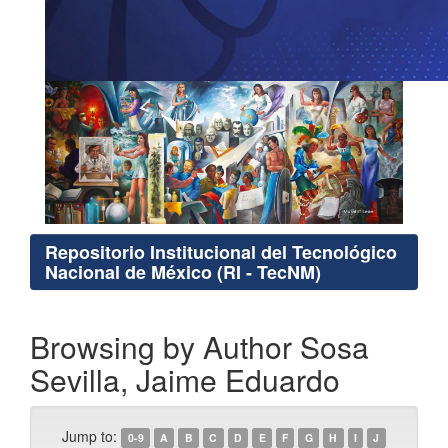
Repositorio Institucional del Tecnológico
Nacional de México (RI - TecNM)
Browsing by Author Sosa
Sevilla, Jaime Eduardo
Jump to:
0-9
A
B
C
D
E
F
G
H
I
J