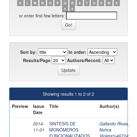
K
L
M
N
O
P
Q
R
S
T
U
V
W
X
Y
Z
or enter first few letters:
Sort by:
In order:
Results/Page
Authors/Record:
Showing results 1 to 2 of 2
Preview
Issue
Title
Author(s)
Date
2014-
SINTESIS DE
Gallardo Rivas,
11-01
MONÓMEROS
Nohra
FUNCIONALIZADOS
Violeta%46724
;